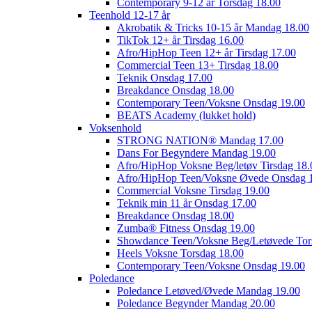
Contemporary 9-12 år Torsdag 18.00
Teenhold 12-17 år
Akrobatik & Tricks 10-15 år Mandag 18.00
TikTok 12+ år Tirsdag 16.00
Afro/HipHop Teen 12+ år Tirsdag 17.00
Commercial Teen 13+ Tirsdag 18.00
Teknik Onsdag 17.00
Breakdance Onsdag 18.00
Contemporary Teen/Voksne Onsdag 19.00
BEATS Academy (lukket hold)
Voksenhold
STRONG NATION® Mandag 17.00
Dans For Begyndere Mandag 19.00
Afro/HipHop Voksne Beg/letøv Tirsdag 18.
Afro/HipHop Teen/Voksne Øvede Onsdag 
Commercial Voksne Tirsdag 19.00
Teknik min 11 år Onsdag 17.00
Breakdance Onsdag 18.00
Zumba® Fitness Onsdag 19.00
Showdance Teen/Voksne Beg/Letøvede Tor
Heels Voksne Torsdag 18.00
Contemporary Teen/Voksne Onsdag 19.00
Poledance
Poledance Letøved/Øvede Mandag 19.00
Poledance Begynder Mandag 20.00