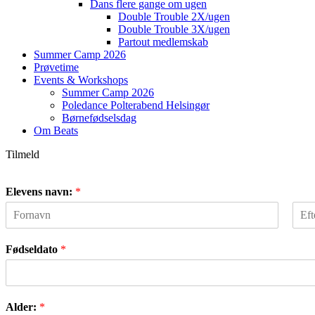
Dans flere gange om ugen
Double Trouble 2X/ugen
Double Trouble 3X/ugen
Partout medlemskab
Summer Camp 2026
Prøvetime
Events & Workshops
Summer Camp 2026
Poledance Polterabend Helsingør
Børnefødselsdag
Om Beats
Tilmeld
Elevens navn:
*
F
L
i
a
Fødseldato
*
r
s
s
t
t
Alder:
*