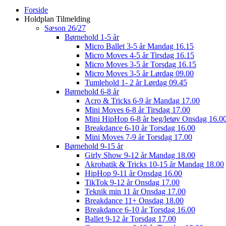
Close
Forside
Menu
Holdplan Tilmelding
Sæson 26/27
Børnehold 1-5 år
Micro Ballet 3-5 år Mandag 16.15
Micro Moves 4-5 år Tirsdag 16.15
Micro Moves 3-5 år Torsdag 16.15
Micro Moves 3-5 år Lørdag 09.00
Tumlehold 1- 2 år Lørdag 09.45
Børnehold 6-8 år
Acro & Tricks 6-9 år Mandag 17.00
Mini Moves 6-8 år Tirsdag 17.00
Mini HipHop 6-8 år beg/letøv Onsdag 16.0
Breakdance 6-10 år Torsdag 16.00
Mini Moves 7-9 år Torsdag 17.00
Børnehold 9-15 år
Girly Show 9-12 år Mandag 18.00
Akrobatik & Tricks 10-15 år Mandag 18.00
HipHop 9-11 år Onsdag 16.00
TikTok 9-12 år Onsdag 17.00
Teknik min 11 år Onsdag 17.00
Breakdance 11+ Onsdag 18.00
Breakdance 6-10 år Torsdag 16.00
Ballet 9-12 år Torsdag 17.00