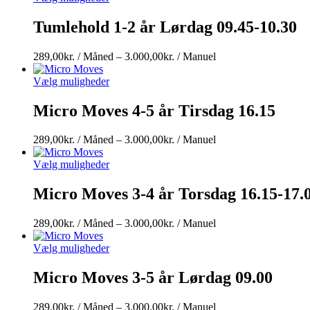
Tumlehold 1-2 år Lørdag 09.45-10.30
Prisinterval:
289,00
kr.
/ Måned
–
3.000,00
kr.
/ Manuel
289,00kr.
/
Vælg muligheder
Måned
til
Micro Moves 4-5 år Tirsdag 16.15
3.000,00kr.
/
Prisinterval:
289,00
kr.
/ Måned
–
3.000,00
kr.
/ Manuel
Manuel
289,00kr.
/
Vælg muligheder
Måned
til
Micro Moves 3-4 år Torsdag 16.15-17.
3.000,00kr.
/
Prisinterval:
289,00
kr.
/ Måned
–
3.000,00
kr.
/ Manuel
Manuel
289,00kr.
/
Vælg muligheder
Måned
til
Micro Moves 3-5 år Lørdag 09.00
3.000,00kr.
/
Prisinterval:
289,00
kr.
/ Måned
–
3.000,00
kr.
/ Manuel
Manuel