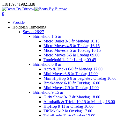
Skip
1181598419821338
to
main
0
Menu
content
Forside
Holdplan Tilmelding
Sæson 26/27
Børnehold 1-5 år
Micro Ballet 3-5 år Mandag 16.15
Micro Moves 4-5 år Tirsdag 16.15
Micro Moves 3-5 år Torsdag 16.15
Micro Moves 3-5 år Lørdag 09.00
Tumlehold 1- 2 år Lørdag 09.45
Børnehold 6-8 år
Acro & Tricks 6-9 år Mandag 17.00
Mini Moves 6-8 år Tirsdag 17.00
Mini HipHop 6-8 år beg/letøv Onsdag 16.0
Breakdance 6-10 år Torsdag 16.00
Mini Moves 7-9 år Torsdag 17.00
Børnehold 9-15 år
Girly Show 9-12 år Mandag 18.00
Akrobatik & Tricks 10-15 år Mandag 18.00
HipHop 9-11 år Onsdag 16.00
TikTok 9-12 år Onsdag 17.00
Teknik min 11 år Onsdag 17.00