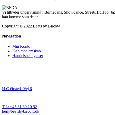
289,00kr.
/
Vi tilbyder undervisning i Børnedans, Showdance, Street/HipHop, Jaz
Måned
kan komme som de er.
til
3.000,00kr.
Copyright © 2022 Beats by Bircow
/
Manuel
Navigation
Min Konto
Køb medlemskab
Handelsbetingelser
Kontakt
Beats By Bircow
H C Ørsteds Vej 6
3000 Helsingør
Cvr. nr. 32 89 82 03
Tlf.: +45 31 39 10 52
hej@beatsbybircow.dk