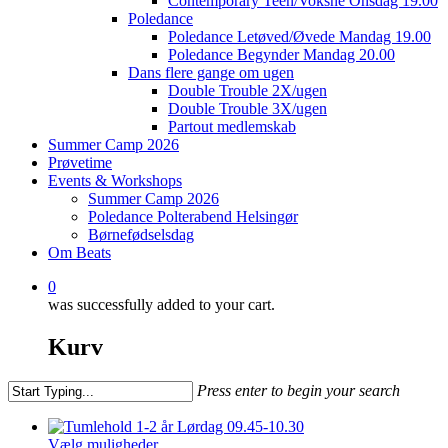
Contemporary Teen/Voksne Onsdag 19.00
Poledance
Poledance Letøved/Øvede Mandag 19.00
Poledance Begynder Mandag 20.00
Dans flere gange om ugen
Double Trouble 2X/ugen
Double Trouble 3X/ugen
Partout medlemskab
Summer Camp 2026
Prøvetime
Events & Workshops
Summer Camp 2026
Poledance Polterabend Helsingør
Børnefødselsdag
Om Beats
0
was successfully added to your cart.
Kurv
Press enter to begin your search
Close
Search
Vælg muligheder