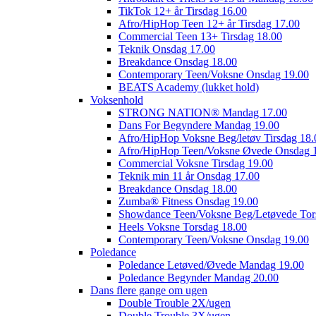
TikTok 12+ år Tirsdag 16.00
Afro/HipHop Teen 12+ år Tirsdag 17.00
Commercial Teen 13+ Tirsdag 18.00
Teknik Onsdag 17.00
Breakdance Onsdag 18.00
Contemporary Teen/Voksne Onsdag 19.00
BEATS Academy (lukket hold)
Voksenhold
STRONG NATION® Mandag 17.00
Dans For Begyndere Mandag 19.00
Afro/HipHop Voksne Beg/letøv Tirsdag 18.
Afro/HipHop Teen/Voksne Øvede Onsdag 
Commercial Voksne Tirsdag 19.00
Teknik min 11 år Onsdag 17.00
Breakdance Onsdag 18.00
Zumba® Fitness Onsdag 19.00
Showdance Teen/Voksne Beg/Letøvede Tor
Heels Voksne Torsdag 18.00
Contemporary Teen/Voksne Onsdag 19.00
Poledance
Poledance Letøved/Øvede Mandag 19.00
Poledance Begynder Mandag 20.00
Dans flere gange om ugen
Double Trouble 2X/ugen
Double Trouble 3X/ugen