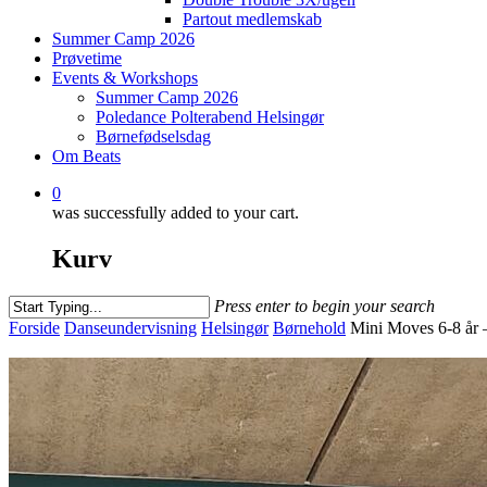
Partout medlemskab
Summer Camp 2026
Prøvetime
Events & Workshops
Summer Camp 2026
Poledance Polterabend Helsingør
Børnefødselsdag
Om Beats
0
was successfully added to your cart.
Kurv
Press enter to begin your search
Close
Forside
Danseundervisning
Helsingør
Børnehold
Mini Moves 6-8 år 
Search