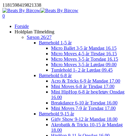
Skip
1181598419821338
to
main
0
Menu
content
Forside
Holdplan Tilmelding
Sæson 26/27
Børnehold 1-5 år
Micro Ballet 3-5 år Mandag 16.15
Micro Moves 4-5 år Tirsdag 16.15
Micro Moves 3-5 år Torsdag 16.15
Micro Moves 3-5 år Lørdag 09.00
Tumlehold 1- 2 år Lørdag 09.45
Børnehold 6-8 år
Acro & Tricks 6-9 år Mandag 17.00
Mini Moves 6-8 år Tirsdag 17.00
Mini HipHop 6-8 år beg/letøv Onsdag
16.00
Breakdance 6-10 år Torsdag 16.00
Mini Moves 7-9 år Torsdag 17.00
Børnehold 9-15 år
Girly Show 9-12 år Mandag 18.00
Akrobatik & Tricks 10-15 år Mandag
18.00
HipHop 9-11 år Onsdag 16.00