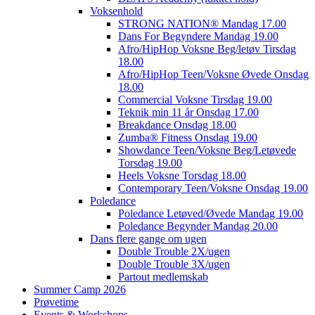
Voksenhold
STRONG NATION® Mandag 17.00
Dans For Begyndere Mandag 19.00
Afro/HipHop Voksne Beg/letøv Tirsdag
18.00
Afro/HipHop Teen/Voksne Øvede Onsdag
18.00
Commercial Voksne Tirsdag 19.00
Teknik min 11 år Onsdag 17.00
Breakdance Onsdag 18.00
Zumba® Fitness Onsdag 19.00
Showdance Teen/Voksne Beg/Letøvede
Torsdag 19.00
Heels Voksne Torsdag 18.00
Contemporary Teen/Voksne Onsdag 19.00
Poledance
Poledance Letøved/Øvede Mandag 19.00
Poledance Begynder Mandag 20.00
Dans flere gange om ugen
Double Trouble 2X/ugen
Double Trouble 3X/ugen
Partout medlemskab
Summer Camp 2026
Prøvetime
Events & Workshops