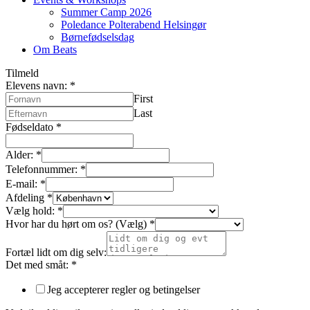
Summer Camp 2026
Poledance Polterabend Helsingør
Børnefødselsdag
Om Beats
Tilmeld
Elevens navn:
*
First
Last
Fødseldato
*
Alder:
*
Telefonnummer:
*
E-mail:
*
Afdeling
*
Vælg hold:
*
Hvor har du hørt om os? (Vælg)
*
Fortæl lidt om dig selv:
Det med småt:
*
Jeg accepterer regler og betingelser