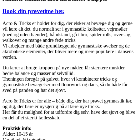
Book din prøvetime her.
Acro & Tricks er holdet for dig, der elsker at bevæge dig og gerne
vil lære alt det, du normalt ser i gymnastik: kolbøtter, vejrmøller
(med og uden hænder), håndstand, gå i bro, spider rolls, overslag,
walkover og mange andre fede tricks.
Vi arbejder med både grundlæggende gymnastiske øvelser og de
akrobatiske elementer, der bliver mere og mere populære i dansens
verden.
Du lærer at bruge kroppen på nye måder, får stærkere muskler,
bedre balance og masser af selvtillid.
Træningen foregår på gulvet, hvor vi kombinerer tricks og
gymnastiske bevægelser med floorwork og dans, så du både får
sved på panden og har det sjovt.
Acro & Tricks er for alle – både dig, der har prøvet gymnastik før,
og dig, der bare er nysgerrig på at lære nye tricks.
Her får du mulighed for at udfordre dig selv, have det sjovt og blive
en del af et stærkt fællesskab.
Praktisk info:
Alder: 10-15 år
Varighed: 60 minutter