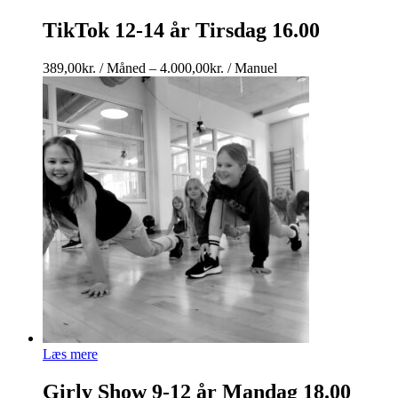
TikTok 12-14 år Tirsdag 16.00
Prisinterval:
389,00
kr.
/ Måned
–
4.000,00
kr.
/ Manuel
389,00kr.
/
Måned
til
4.000,00kr.
/
Manuel
Læs mere
Girly Show 9-12 år Mandag 18.00