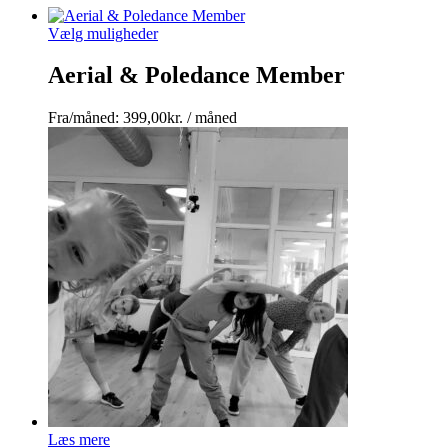
Vælg muligheder
Aerial & Poledance Member
Fra/måned:
399,00
kr.
/ måned
Læs mere