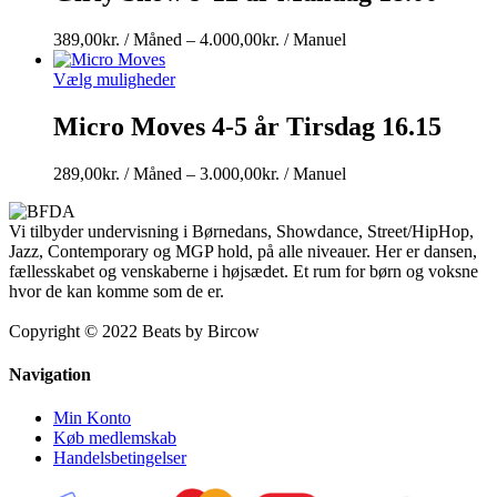
Prisinterval:
389,00
kr.
/ Måned
–
4.000,00
kr.
/ Manuel
389,00kr.
/
Vælg muligheder
Måned
til
Micro Moves 4-5 år Tirsdag 16.15
4.000,00kr.
/
Prisinterval:
289,00
kr.
/ Måned
–
3.000,00
kr.
/ Manuel
Manuel
289,00kr.
/
Vi tilbyder undervisning i Børnedans, Showdance, Street/HipHop,
Måned
Jazz, Contemporary og MGP hold, på alle niveauer. Her er dansen,
til
fællesskabet og venskaberne i højsædet. Et rum for børn og voksne
3.000,00kr.
hvor de kan komme som de er.
/
Manuel
Copyright © 2022 Beats by Bircow
Navigation
Min Konto
Køb medlemskab
Handelsbetingelser