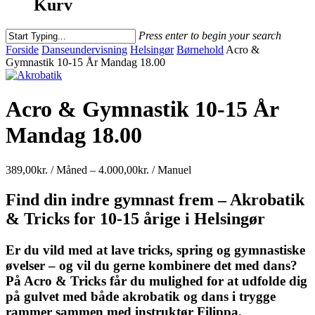
Kurv
Press enter to begin your search
Close
Forside
Danseundervisning
Helsingør
Børnehold
Acro &
Search
Gymnastik 10-15 År Mandag 18.00
Acro & Gymnastik 10-15 År
Mandag 18.00
Prisinterval:
389,00
kr.
/ Måned
–
4.000,00
kr.
/ Manuel
389,00kr.
/
Find din indre gymnast frem – Akrobatik
Måned
& Tricks for 10-15 årige i Helsingør
til
4.000,00kr.
/
Er du vild med at lave tricks, spring og gymnastiske
Manuel
øvelser – og vil du gerne kombinere det med dans?
På Acro & Tricks får du mulighed for at udfolde dig
på gulvet med både akrobatik og dans i trygge
rammer sammen med instruktør Filippa.