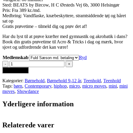
Sted: BEATS by Bircow, H C Ørsteds Vej 6b, 3000 Helsingør
Pris: Fra 389 kr./md.
Medbring: Vandflaske, knæbeskyttere, stramtsiddende tøj og håret
sat op
Gratis prøvetime – tilmeld dig og prøv det af!
Har du lyst til at prøve kræfter med gymnastik og akrobatik i dans?
Book din gratis prøvetime til Acro & Tricks i dag og mærk, hvor
sjovt og udfordrende det kan være!
Medlemskab
Ryd
Acro
&
Tilføj til kurv
Gymnastik
10-
Kategorier:
Børnehold
,
Børnehold 9-12 år
,
Teenhold
,
Teenhold
15
Tags:
børn
,
Contemporary
,
hiphop
,
micro
,
micro moves
,
mini
,
mini
År
moves
,
Showdance
Mandag
18.00
Yderligere information
antal
Relaterede varer