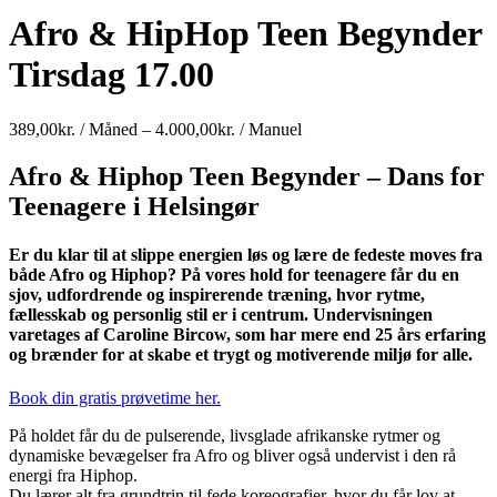
Afro & HipHop Teen Begynder
Tirsdag 17.00
Prisinterval:
389,00
kr.
/ Måned
–
4.000,00
kr.
/ Manuel
389,00kr.
/
Afro & Hiphop Teen Begynder – Dans for
Måned
Teenagere i Helsingør
til
4.000,00kr.
/
Er du klar til at slippe energien løs og lære de fedeste moves fra
Manuel
både Afro og Hiphop? På vores hold for teenagere får du en
sjov, udfordrende og inspirerende træning, hvor rytme,
fællesskab og personlig stil er i centrum. Undervisningen
varetages af Caroline Bircow, som har mere end 25 års erfaring
og brænder for at skabe et trygt og motiverende miljø for alle.
Book din gratis prøvetime her.
På holdet får du de pulserende, livsglade afrikanske rytmer og
dynamiske bevægelser fra Afro og bliver også undervist i den rå
energi fra Hiphop.
Du lærer alt fra grundtrin til fede koreografier, hvor du får lov at