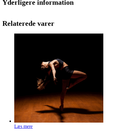
Yderligere information
17.00
antal
Relaterede varer
Læs mere