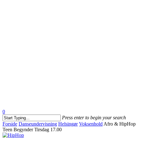
0
Menu
Press enter to begin your search
Close
Forside
Danseundervisning
Helsingør
Voksenhold
Afro & HipHop
Search
Teen Begynder Tirsdag 17.00