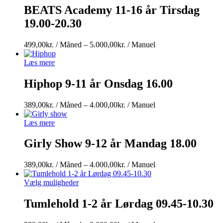
BEATS Academy 11-16 år Tirsdag
19.00-20.30
Prisinterval:
499,00
kr.
/ Måned
–
5.000,00
kr.
/ Manuel
499,00kr.
/
Læs mere
Måned
til
Hiphop 9-11 år Onsdag 16.00
5.000,00kr.
/
Prisinterval:
389,00
kr.
/ Måned
–
4.000,00
kr.
/ Manuel
Manuel
389,00kr.
/
Læs mere
Måned
til
Girly Show 9-12 år Mandag 18.00
4.000,00kr.
/
Prisinterval:
389,00
kr.
/ Måned
–
4.000,00
kr.
/ Manuel
Manuel
389,00kr.
/
Vælg muligheder
Måned
til
Tumlehold 1-2 år Lørdag 09.45-10.30
4.000,00kr.
/