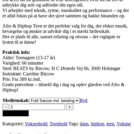
udtrykke dig selv og udfordre din egen stil.
Vi arbejder med teknik, rytme, musikalitet og performance – og der
er altid fokus på at have det sjovt sammen og bakke hinanden op.
Afro & Hiphop Teen er det perfekte valg for dig, der elsker musik,
bevægelse og ønsker at udvikle dig i et stærkt fællesskab.
Her er plads til alle, uanset erfaring og niveau – det vigtigste er
lysten til at danse!
Praktisk info:
Alder: Teenagere (13-17 år)
Varighed: 60 minutter
Sted: BEATS by Bircow, H C Ørsteds Vej 6b, 3000 Helsingør
Instruktør: Caroline Bircow
Pris: Fra 389 kr./md.
Gratis prøvetime – tilmeld dig i dag og oplev glæden ved Afro &
Hiphop!
Medlemskab
Ryd
Afro
&
Tilføj til kurv
HipHop
Teen
Kategorier:
Voksenhold
,
Teenhold
Tags:
dans
,
hiphop
,
teen
,
Voksne
Begynder
Tirsdag