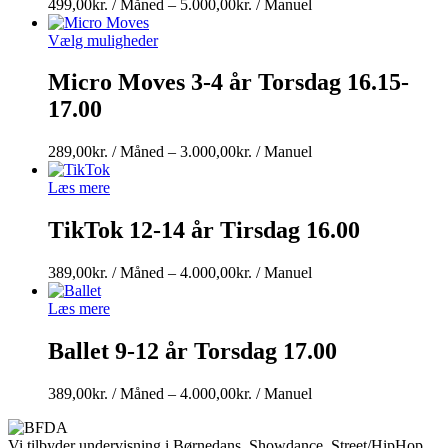
Prisinterval:
499,00
kr.
/ Måned
–
5.000,00
kr.
/ Manuel
499,00kr.
/
Vælg muligheder
Måned
til
Micro Moves 3-4 år Torsdag 16.15-
5.000,00kr.
17.00
/
Manuel
Prisinterval:
289,00
kr.
/ Måned
–
3.000,00
kr.
/ Manuel
289,00kr.
/
Læs mere
Måned
til
TikTok 12-14 år Tirsdag 16.00
3.000,00kr.
/
Prisinterval:
389,00
kr.
/ Måned
–
4.000,00
kr.
/ Manuel
Manuel
389,00kr.
/
Læs mere
Måned
til
Ballet 9-12 år Torsdag 17.00
4.000,00kr.
/
Prisinterval:
389,00
kr.
/ Måned
–
4.000,00
kr.
/ Manuel
Manuel
389,00kr.
/
Vi tilbyder undervisning i Børnedans, Showdance, Street/HipHop,
Måned