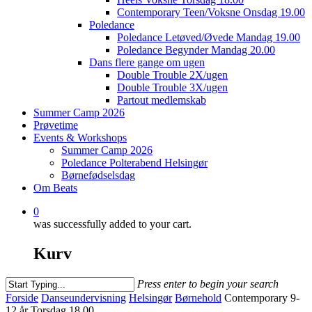
Contemporary Teen/Voksne Onsdag 19.00
Poledance
Poledance Letøved/Øvede Mandag 19.00
Poledance Begynder Mandag 20.00
Dans flere gange om ugen
Double Trouble 2X/ugen
Double Trouble 3X/ugen
Partout medlemskab
Summer Camp 2026
Prøvetime
Events & Workshops
Summer Camp 2026
Poledance Polterabend Helsingør
Børnefødselsdag
Om Beats
0
was successfully added to your cart.
Kurv
Press enter to begin your search
Close
Forside
Danseundervisning
Helsingør
Børnehold
Contemporary 9-
Search
12 år Torsdag 18.00