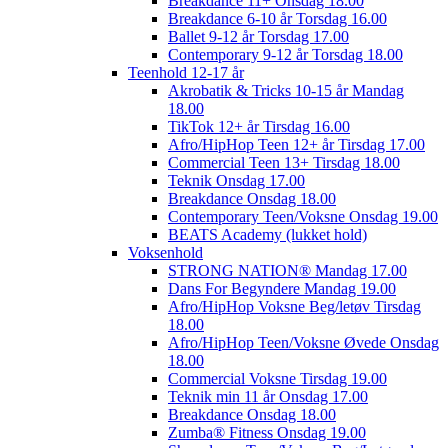
Breakdance 11+ Onsdag 18.00
Breakdance 6-10 år Torsdag 16.00
Ballet 9-12 år Torsdag 17.00
Contemporary 9-12 år Torsdag 18.00
Teenhold 12-17 år
Akrobatik & Tricks 10-15 år Mandag
18.00
TikTok 12+ år Tirsdag 16.00
Afro/HipHop Teen 12+ år Tirsdag 17.00
Commercial Teen 13+ Tirsdag 18.00
Teknik Onsdag 17.00
Breakdance Onsdag 18.00
Contemporary Teen/Voksne Onsdag 19.00
BEATS Academy (lukket hold)
Voksenhold
STRONG NATION® Mandag 17.00
Dans For Begyndere Mandag 19.00
Afro/HipHop Voksne Beg/letøv Tirsdag
18.00
Afro/HipHop Teen/Voksne Øvede Onsdag
18.00
Commercial Voksne Tirsdag 19.00
Teknik min 11 år Onsdag 17.00
Breakdance Onsdag 18.00
Zumba® Fitness Onsdag 19.00