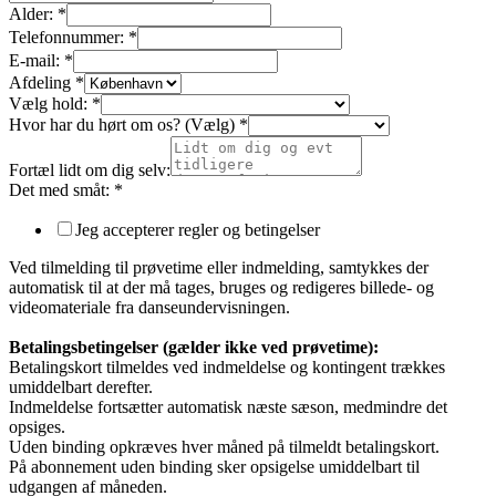
Alder:
*
Telefonnummer:
*
E-mail:
*
Afdeling
*
Vælg hold:
*
Hvor har du hørt om os? (Vælg)
*
Fortæl lidt om dig selv:
Det med småt:
*
Jeg accepterer regler og betingelser
Ved tilmelding til prøvetime eller indmelding, samtykkes der
automatisk til at der må tages, bruges og redigeres billede- og
videomateriale fra danseundervisningen.
Betalingsbetingelser (gælder ikke ved prøvetime):
Betalingskort tilmeldes ved indmeldelse og kontingent trækkes
umiddelbart derefter.
Indmeldelse fortsætter automatisk næste sæson, medmindre det
opsiges.
Uden binding opkræves hver måned på tilmeldt betalingskort.
På abonnement uden binding sker opsigelse umiddelbart til
udgangen af måneden.