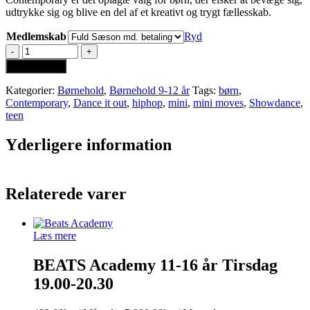
udtrykke sig og blive en del af et kreativt og trygt fællesskab.
Medlemskab
Ryd
Contemporary
9-
Tilføj til kurv
12
år
Kategorier:
Børnehold
,
Børnehold 9-12 år
Tags:
børn
,
Torsdag
Contemporary
,
Dance it out
,
hiphop
,
mini
,
mini moves
,
Showdance
,
18.00
teen
antal
Yderligere information
Relaterede varer
Læs mere
BEATS Academy 11-16 år Tirsdag
19.00-20.30