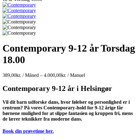
Contemporary 9-12 år Torsdag
18.00
Prisinterval:
389,00
kr.
/ Måned
–
4.000,00
kr.
/ Manuel
389,00kr.
/
Contemporary 9-12 år i Helsingør
Måned
til
Vil dit barn udforske dans, hvor følelser og personlighed er i
4.000,00kr.
centrum? På vores Contemporary-hold for 9-12 årige får
/
børnene mulighed for at slippe fantasien og kroppen fri, mens
Manuel
de lærer teknikker fra moderne dans.
Book din prøvetime her.