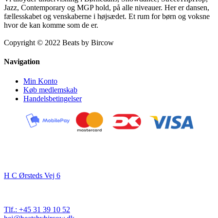
Jazz, Contemporary og MGP hold, på alle niveauer. Her er dansen,
til
fællesskabet og venskaberne i højsædet. Et rum for børn og voksne
4.000,00kr.
hvor de kan komme som de er.
/
Manuel
Copyright © 2022 Beats by Bircow
Navigation
Min Konto
Køb medlemskab
Handelsbetingelser
Kontakt
Beats By Bircow
H C Ørsteds Vej 6
3000 Helsingør
Cvr. nr. 32 89 82 03
Tlf.: +45 31 39 10 52