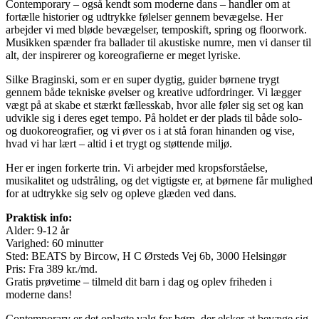
Contemporary – også kendt som moderne dans – handler om at
fortælle historier og udtrykke følelser gennem bevægelse. Her
arbejder vi med bløde bevægelser, temposkift, spring og floorwork.
Musikken spænder fra ballader til akustiske numre, men vi danser til
alt, der inspirerer og koreografierne er meget lyriske.
Silke Braginski, som er en super dygtig, guider børnene trygt
gennem både tekniske øvelser og kreative udfordringer. Vi lægger
vægt på at skabe et stærkt fællesskab, hvor alle føler sig set og kan
udvikle sig i deres eget tempo. På holdet er der plads til både solo-
og duokoreografier, og vi øver os i at stå foran hinanden og vise,
hvad vi har lært – altid i et trygt og støttende miljø.
Her er ingen forkerte trin. Vi arbejder med kropsforståelse,
musikalitet og udstråling, og det vigtigste er, at børnene får mulighed
for at udtrykke sig selv og opleve glæden ved dans.
Praktisk info:
Alder: 9-12 år
Varighed: 60 minutter
Sted: BEATS by Bircow, H C Ørsteds Vej 6b, 3000 Helsingør
Pris: Fra 389 kr./md.
Gratis prøvetime – tilmeld dit barn i dag og oplev friheden i
moderne dans!
Contemporary er det oplagte valg for børn, der elsker at bevæge sig,