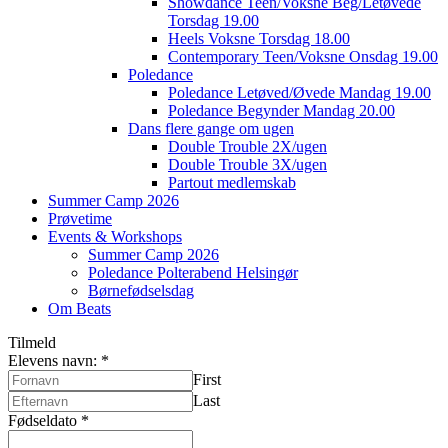
Showdance Teen/Voksne Beg/Letøvede
Torsdag 19.00
Heels Voksne Torsdag 18.00
Contemporary Teen/Voksne Onsdag 19.00
Poledance
Poledance Letøved/Øvede Mandag 19.00
Poledance Begynder Mandag 20.00
Dans flere gange om ugen
Double Trouble 2X/ugen
Double Trouble 3X/ugen
Partout medlemskab
Summer Camp 2026
Prøvetime
Events & Workshops
Summer Camp 2026
Poledance Polterabend Helsingør
Børnefødselsdag
Om Beats
Tilmeld
Elevens navn:
*
First
Last
Fødseldato
*