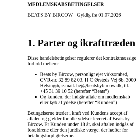
MEDLEMSKABSBETINGELSER
BEATS BY BIRCOW · Gyldig fra 01.07.2026
1. Parter og ikrafttræden
Disse handelsbetingelser regulerer det kontraktmæssige
forhold mellem:
Beats by Bircow, personligt ejet virksomhed,
CVR-nr. 32 89 82 03, H C Ørsteds Vej 6b, 3000
Helsingør, e-mail: hej@beatsbybircow.dk, tlf.:
+45 31 39 10 52 (herefter “Beats”)
Og kunden, der indgår aftale om medlemskab
eller køb af ydelse (herefter “Kunden”)
Betingelserne træder i kraft ved Kundens accept af
aftalen og gælder for alle ydelser leveret af Beats by
Bircow. Er Kunden under 18 år, skal aftalen indgås af
forældrene eller den juridiske værge, der hæfter for
betalingsforpligtelserne.