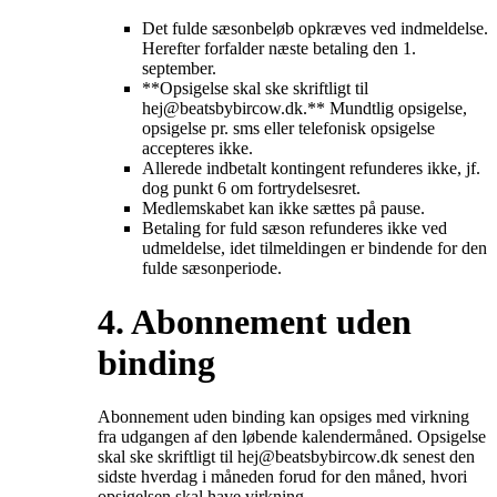
Det fulde sæsonbeløb opkræves ved indmeldelse.
Herefter forfalder næste betaling den 1.
september.
**Opsigelse skal ske skriftligt til
hej@beatsbybircow.dk.** Mundtlig opsigelse,
opsigelse pr. sms eller telefonisk opsigelse
accepteres ikke.
Allerede indbetalt kontingent refunderes ikke, jf.
dog punkt 6 om fortrydelsesret.
Medlemskabet kan ikke sættes på pause.
Betaling for fuld sæson refunderes ikke ved
udmeldelse, idet tilmeldingen er bindende for den
fulde sæsonperiode.
4. Abonnement uden
binding
Abonnement uden binding kan opsiges med virkning
fra udgangen af den løbende kalendermåned. Opsigelse
skal ske skriftligt til hej@beatsbybircow.dk senest den
sidste hverdag i måneden forud for den måned, hvori
opsigelsen skal have virkning.