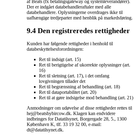
af Beats (fx betalingsgateway og systemleverandører).
Der er indgået databehandleraftaler med alle
databehandlere. Oplysningerne overdrages ikke til
uafhængige tredjeparter med henblik på markedsføring.
9.4 Den registreredes rettigheder
Kunden har følgende rettigheder i henhold til
databeskyttelsesforordningen:
Ret til indsigt (art. 15)
Ret til berigtigelse af ukorrekte oplysninger (art.
16)
Ret til sletning (art. 17), i det omfang
lovgivningen tillader det
Ret til begrænsning af behandling (art. 18)
Ret til dataportabilitet (art. 20)
Ret til at gøre indsigelse mod behandling (art. 21)
Anmodninger om udøvelse af disse rettigheder rettes til
hej@beatsbybircow.dk. Klagen kan endvidere
indbringes for Datatilsynet, Borgergade 28, 5., 1300
København K, tlf. 33 19 32 00, e-mail:
dt@datatilsynet.dk.