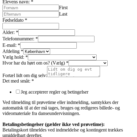
Elevens navn:
*
First
Last
Fødseldato
*
Alder:
*
Telefonnummer:
*
E-mail:
*
Afdeling
*
Vælg hold:
*
Hvor har du hørt om os? (Vælg)
*
Fortæl lidt om dig selv:
Det med småt:
*
Jeg accepterer regler og betingelser
Ved tilmelding til prøvetime eller indmelding, samtykkes der
automatisk til at der må tages, bruges og redigeres billede- og
videomateriale fra danseundervisningen.
Betalingsbetingelser (gælder ikke ved prøvetime):
Betalingskort tilmeldes ved indmeldelse og kontingent trækkes
umiddelbart derefter.