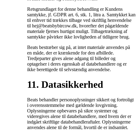
Retsgrundlaget for denne behandling er Kundens
samtykke, jf. GDPR art. 6, stk. 1, litra a. Samtykket kan
til enhver tid trækkes tilbage ved skriftlig henvendelse
til hej@beatsbybircow.dk, hvorefter det pågældende
materiale fjernes hurtigst muligt. Tilbagetrækning af
samtykke påvirker ikke lovligheden af tidligere brug.
Beats bestræber sig på, at intet materiale anvendes på
en måde, der er krænkende for den afbillede.
Tredjeparter gives alene adgang til billeder og
optagelser i deres egenskab af databehandlere og er
ikke berettigede til selvstændig anvendelse.
11. Datasikkerhed
Beats behandler personoplysninger sikkert og fortroligt
i overensstemmelse med gældende lovgivning.
Oplysningerne opbevares på sikre systemer og
videregives alene til databehandlere, med hvem der er
indgået skriftlige databehandleraftaler. Oplysningerne
anvendes alene til de formål, hvortil de er indsamlet.