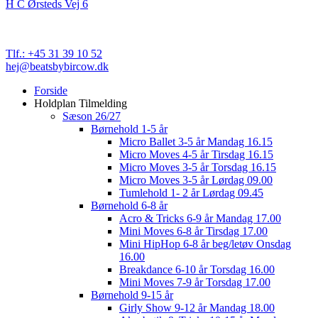
H C Ørsteds Vej 6
3000 Helsingør
Cvr. nr. 32 89 82 03
Tlf.: +45 31 39 10 52
hej@beatsbybircow.dk
Close
Forside
Menu
Holdplan Tilmelding
Sæson 26/27
Børnehold 1-5 år
Micro Ballet 3-5 år Mandag 16.15
Micro Moves 4-5 år Tirsdag 16.15
Micro Moves 3-5 år Torsdag 16.15
Micro Moves 3-5 år Lørdag 09.00
Tumlehold 1- 2 år Lørdag 09.45
Børnehold 6-8 år
Acro & Tricks 6-9 år Mandag 17.00
Mini Moves 6-8 år Tirsdag 17.00
Mini HipHop 6-8 år beg/letøv Onsdag
16.00
Breakdance 6-10 år Torsdag 16.00
Mini Moves 7-9 år Torsdag 17.00
Børnehold 9-15 år
Girly Show 9-12 år Mandag 18.00