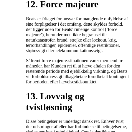
12. Force majeure
Beats er fritaget for ansvar for manglende opfyldelse af
sine forpligtelser i det omfang, dette skyldes forhold,
der ligger uden for Beats’ rimelige kontrol (‘force
majeure’), herunder men ikke begrænset til:
naturkatastrofer, brand, strejke eller lockout, krig,
terrorhandlinger, epidemier, offentlige restriktioner,
strømsvigt eller telekommunikationssvigt.
Såfremt force majeure-situationen varer mere end tre
måneder, har Kunden ret til at hæve aftalen for den
resterende periode med øjeblikkelig virkning, og Beats
vil forholdsmæssigt tilbagebetale forudbetalt kontingent
for perioden efter hævelsestidspunktet.
13. Lovvalg og
tvistløsning
Disse betingelser er underlagt dansk ret. Enhver tvist,
der udspringer af eller har forbindelse til betingelserne,
skal søges løst i mindelighed. Opnås der ikke en