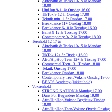
Akrobatik & Tricks 10-15 år Mandag
18.00
HipHop 9-11 år Onsdag 16.00
TikTok 9-12 år Onsdag 17.00
Teknik min 11 år Onsdag 17.00
Breakdance 11+ Onsdag 18.00
Breakdance 6-10 år Torsdag 16.00
Ballet 9-12 år Torsdag 17.00
Contemporary 9-12 år Torsdag 18.00
Teenhold 12-17 år
Akrobatik & Tricks 10-15 år Mandag
18.00
TikTok 12+ år Tirsdag 16.00
Afro/HipHop Teen 12+ år Tirsdag 17.00
Commercial Teen 13+ Tirsdag 18.00
Teknik Onsdag 17.00
Breakdance Onsdag 18.00
Contemporary Teen/Voksne Onsdag 19.00
BEATS Academy (lukket hold)
Voksenhold
STRONG NATION® Mandag 17.00
Dans For Begyndere Mandag 19.00
Afro/HipHop Voksne Beg/letøv Tirsdag
18.00
Afro/HipHop Teen/Voksne Øvede Onsdag