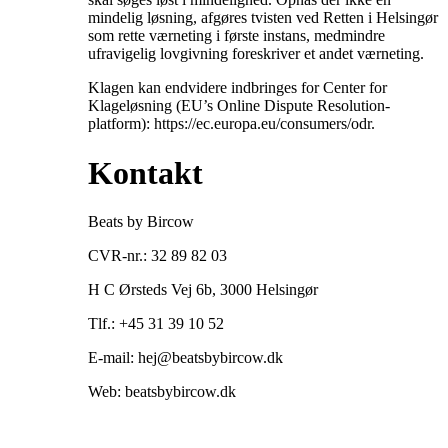
mindelig løsning, afgøres tvisten ved Retten i Helsingør
som rette værneting i første instans, medmindre
ufravigelig lovgivning foreskriver et andet værneting.
Klagen kan endvidere indbringes for Center for
Klageløsning (EU’s Online Dispute Resolution-
platform): https://ec.europa.eu/consumers/odr.
Kontakt
Beats by Bircow
CVR-nr.: 32 89 82 03
H C Ørsteds Vej 6b, 3000 Helsingør
Tlf.: +45 31 39 10 52
E-mail: hej@beatsbybircow.dk
Web: beatsbybircow.dk