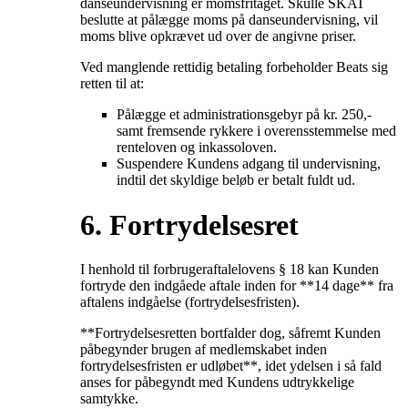
danseundervisning er momsfritaget. Skulle SKAT
beslutte at pålægge moms på danseundervisning, vil
moms blive opkrævet ud over de angivne priser.
Ved manglende rettidig betaling forbeholder Beats sig
retten til at:
Pålægge et administrationsgebyr på kr. 250,-
samt fremsende rykkere i overensstemmelse med
renteloven og inkassoloven.
Suspendere Kundens adgang til undervisning,
indtil det skyldige beløb er betalt fuldt ud.
6. Fortrydelsesret
I henhold til forbrugeraftalelovens § 18 kan Kunden
fortryde den indgåede aftale inden for **14 dage** fra
aftalens indgåelse (fortrydelsesfristen).
**Fortrydelsesretten bortfalder dog, såfremt Kunden
påbegynder brugen af medlemskabet inden
fortrydelsesfristen er udløbet**, idet ydelsen i så fald
anses for påbegyndt med Kundens udtrykkelige
samtykke.