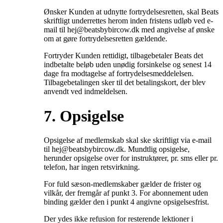
Ønsker Kunden at udnytte fortrydelsesretten, skal Beats
skriftligt underrettes herom inden fristens udløb ved e-
mail til hej@beatsbybircow.dk med angivelse af ønske
om at gøre fortrydelsesretten gældende.
Fortryder Kunden rettidigt, tilbagebetaler Beats det
indbetalte beløb uden unødig forsinkelse og senest 14
dage fra modtagelse af fortrydelsesmeddelelsen.
Tilbagebetalingen sker til det betalingskort, der blev
anvendt ved indmeldelsen.
7. Opsigelse
Opsigelse af medlemskab skal ske skriftligt via e-mail
til hej@beatsbybircow.dk. Mundtlig opsigelse,
herunder opsigelse over for instruktører, pr. sms eller pr.
telefon, har ingen retsvirkning.
For fuld sæson-medlemskaber gælder de frister og
vilkår, der fremgår af punkt 3. For abonnement uden
binding gælder den i punkt 4 angivne opsigelsesfrist.
Der ydes ikke refusion for resterende lektioner i