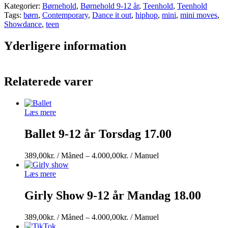
16
Kategorier:
Børnehold
,
Børnehold 9-12 år
,
Teenhold
,
Teenhold
år
Tags:
børn
,
Contemporary
,
Dance it out
,
hiphop
,
mini
,
mini moves
,
Tirsdag
Showdance
,
teen
19.00-
20.30
Yderligere information
antal
Relaterede varer
Læs mere
Ballet 9-12 år Torsdag 17.00
Prisinterval:
389,00
kr.
/ Måned
–
4.000,00
kr.
/ Manuel
389,00kr.
/
Læs mere
Måned
til
Girly Show 9-12 år Mandag 18.00
4.000,00kr.
/
Prisinterval:
389,00
kr.
/ Måned
–
4.000,00
kr.
/ Manuel
Manuel
389,00kr.