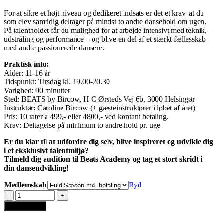
For at sikre et højt niveau og dedikeret indsats er det et krav, at du
som elev samtidig deltager på mindst to andre dansehold om ugen.
På talentholdet får du mulighed for at arbejde intensivt med teknik,
udstråling og performance – og blive en del af et stærkt fællesskab
med andre passionerede dansere.
Praktisk info:
Alder: 11-16 år
Tidspunkt: Tirsdag kl. 19.00-20.30
Varighed: 90 minutter
Sted: BEATS by Bircow, H C Ørsteds Vej 6b, 3000 Helsingør
Instruktør: Caroline Bircow (+ gæsteinstruktører i løbet af året)
Pris: 10 rater a 499,- eller 4800,- ved kontant betaling.
Krav: Deltagelse på minimum to andre hold pr. uge
Er du klar til at udfordre dig selv, blive inspireret og udvikle dig
i et eksklusivt talentmiljø?
Tilmeld dig audition til Beats Academy og tag et stort skridt i
din danseudvikling!
Medlemskab
Ryd
BEATS
Academy
Tilføj til kurv
11-