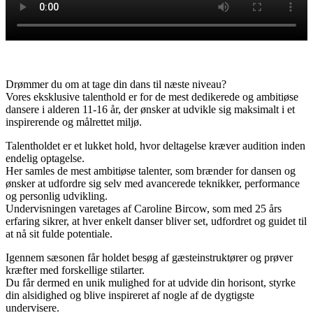
Drømmer du om at tage din dans til næste niveau?
Vores eksklusive talenthold er for de mest dedikerede og ambitiøse
dansere i alderen 11-16 år, der ønsker at udvikle sig maksimalt i et
inspirerende og målrettet miljø.
Talentholdet er et lukket hold, hvor deltagelse kræver audition inden
endelig optagelse.
Her samles de mest ambitiøse talenter, som brænder for dansen og
ønsker at udfordre sig selv med avancerede teknikker, performance
og personlig udvikling.
Undervisningen varetages af Caroline Bircow, som med 25 års
erfaring sikrer, at hver enkelt danser bliver set, udfordret og guidet til
at nå sit fulde potentiale.
Igennem sæsonen får holdet besøg af gæsteinstruktører og prøver
kræfter med forskellige stilarter.
Du får dermed en unik mulighed for at udvide din horisont, styrke
din alsidighed og blive inspireret af nogle af de dygtigste
undervisere.