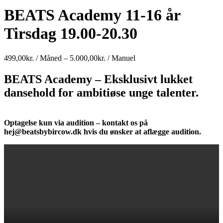
BEATS Academy 11-16 år
Tirsdag 19.00-20.30
Prisinterval:
499,00
kr.
/ Måned
–
5.000,00
kr.
/ Manuel
499,00kr.
/
BEATS
Academy – Eksklusivt lukket
Måned
dansehold for ambitiøse unge talenter.
til
5.000,00kr.
/
Manuel
Optagelse kun via audition – kontakt os på
hej@beatsbybircow.dk hvis du ønsker at aflægge audition.