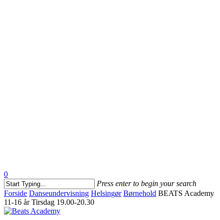
0
Menu
Press enter to begin your search
Close
Forside
Danseundervisning
Helsingør
Børnehold
BEATS Academy
Search
11-16 år Tirsdag 19.00-20.30