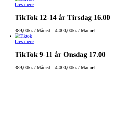
/
Læs mere
Måned
til
TikTok 12-14 år Tirsdag 16.00
4.000,00kr.
/
Prisinterval:
389,00
kr.
/ Måned
–
4.000,00
kr.
/ Manuel
Manuel
389,00kr.
/
Læs mere
Måned
til
TikTok 9-11 år Onsdag 17.00
4.000,00kr.
/
Prisinterval:
389,00
kr.
/ Måned
–
4.000,00
kr.
/ Manuel
Manuel
389,00kr.
/
Måned
til
4.000,00kr.
/
Manuel