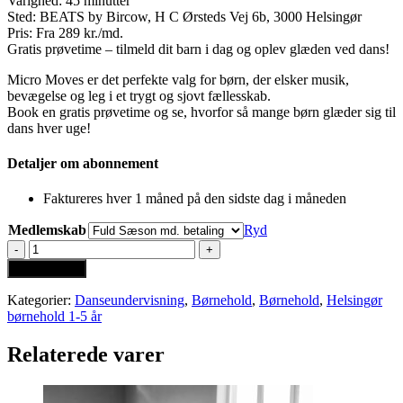
Varighed: 45 minutter
Sted: BEATS by Bircow, H C Ørsteds Vej 6b, 3000 Helsingør
Pris: Fra 289 kr./md.
Gratis prøvetime – tilmeld dit barn i dag og oplev glæden ved dans!
Micro Moves er det perfekte valg for børn, der elsker musik,
bevægelse og leg i et trygt og sjovt fællesskab.
Book en gratis prøvetime og se, hvorfor så mange børn glæder sig til
dans hver uge!
Detaljer om abonnement
Faktureres hver 1 måned på den sidste dag i måneden
Medlemskab
Ryd
Micro
Moves
Tilføj til kurv
3-
4
Kategorier:
Danseundervisning
,
Børnehold
,
Børnehold
,
Helsingør
år
børnehold 1-5 år
Torsdag
16.15-
Relaterede varer
17.00
antal