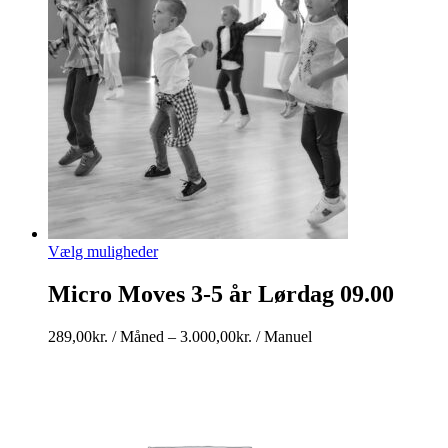
til
3.000,00kr.
/
Manuel
Vælg muligheder
Micro Moves 3-5 år Lørdag 09.00
Prisinterval:
289,00
kr.
/ Måned
–
3.000,00
kr.
/ Manuel
289,00kr.
/
Måned
til
3.000,00kr.
/