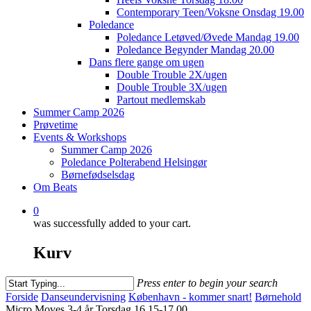
Contemporary Teen/Voksne Onsdag 19.00
Poledance
Poledance Letøved/Øvede Mandag 19.00
Poledance Begynder Mandag 20.00
Dans flere gange om ugen
Double Trouble 2X/ugen
Double Trouble 3X/ugen
Partout medlemskab
Summer Camp 2026
Prøvetime
Events & Workshops
Summer Camp 2026
Poledance Polterabend Helsingør
Børnefødselsdag
Om Beats
0
was successfully added to your cart.
Kurv
Press enter to begin your search
Close
Forside
Danseundervisning
København - kommer snart!
Børnehold
Search
Micro Moves 3-4 år Torsdag 16.15-17.00