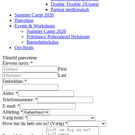
Double Trouble 3X/ugen
Partout medlemskab
Summer Camp 2026
Prøvetime
Events & Workshops
Summer Camp 2026
Poledance Polterabend Helsingør
Børnefødselsdag
Om Beats
Tilmeld prøvetime
Elevens navn:
*
First
Last
Fødseldato
*
Alder:
*
Telefonnummer:
*
E-mail:
*
Afdeling
*
Vælg hold:
*
Hvor har du hørt om os? (Vælg)
*