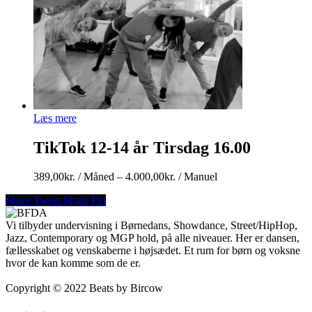
Læs mere
TikTok 12-14 år Tirsdag 16.00
Prisinterval:
389,00
kr.
/ Måned
–
4.000,00
kr.
/ Manuel
389,00kr.
Share
Tweet
Share
Pin
/
Måned
Vi tilbyder undervisning i Børnedans, Showdance, Street/HipHop,
til
Jazz, Contemporary og MGP hold, på alle niveauer. Her er dansen,
4.000,00kr.
fællesskabet og venskaberne i højsædet. Et rum for børn og voksne
/
hvor de kan komme som de er.
Manuel
Copyright © 2022 Beats by Bircow