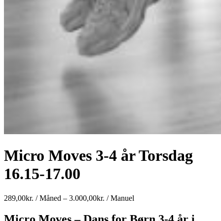
Micro Moves 3-4 år Torsdag
16.15-17.00
Prisinterval:
289,00
kr.
/ Måned
–
3.000,00
kr.
/ Manuel
289,00kr.
/
Micro Moves – Dans for Børn 3-4 år i