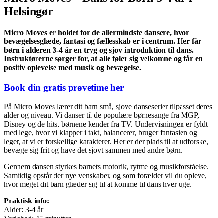
Måned
Helsingør
til
3.000,00kr.
/
Micro Moves er holdet for de allermindste dansere, hvor
Manuel
bevægelsesglæde, fantasi og fællesskab er i centrum. Her får
børn i alderen 3-4 år en tryg og sjov introduktion til dans.
Instruktørerne sørger for, at alle føler sig velkomne og får en
positiv oplevelse med musik og bevægelse.
Book din gratis prøvetime her
På Micro Moves lærer dit barn små, sjove danseserier tilpasset deres
alder og niveau. Vi danser til de populære børnesange fra MGP,
Disney og de hits, børnene kender fra TV. Undervisningen er fyldt
med lege, hvor vi klapper i takt, balancerer, bruger fantasien og
leger, at vi er forskellige karakterer. Her er der plads til at udforske,
bevæge sig frit og have det sjovt sammen med andre børn.
Gennem dansen styrkes barnets motorik, rytme og musikforståelse.
Samtidig opstår der nye venskaber, og som forælder vil du opleve,
hvor meget dit barn glæder sig til at komme til dans hver uge.
Praktisk info:
Alder: 3-4 år