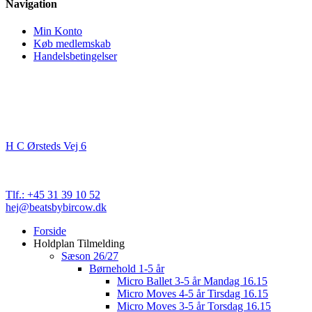
Navigation
Min Konto
Køb medlemskab
Handelsbetingelser
Kontakt
Beats By Bircow
H C Ørsteds Vej 6
3000 Helsingør
Cvr. nr. 32 89 82 03
Tlf.: +45 31 39 10 52
hej@beatsbybircow.dk
Close
Forside
Menu
Holdplan Tilmelding
Sæson 26/27
Børnehold 1-5 år
Micro Ballet 3-5 år Mandag 16.15
Micro Moves 4-5 år Tirsdag 16.15
Micro Moves 3-5 år Torsdag 16.15