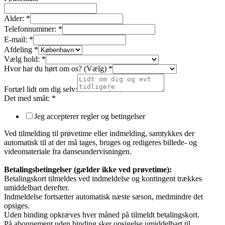
Alder:
*
Telefonnummer:
*
E-mail:
*
Afdeling
*
Vælg hold:
*
Hvor har du hørt om os? (Vælg)
*
Fortæl lidt om dig selv:
Det med småt:
*
Jeg accepterer regler og betingelser
Ved tilmelding til prøvetime eller indmelding, samtykkes der
automatisk til at der må tages, bruges og redigeres billede- og
videomateriale fra danseundervisningen.
Betalingsbetingelser (gælder ikke ved prøvetime):
Betalingskort tilmeldes ved indmeldelse og kontingent trækkes
umiddelbart derefter.
Indmeldelse fortsætter automatisk næste sæson, medmindre det
opsiges.
Uden binding opkræves hver måned på tilmeldt betalingskort.
På abonnement uden binding sker opsigelse umiddelbart til