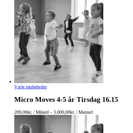
Vælg muligheder
Micro Moves 4-5 år Tirsdag 16.15
Prisinterval:
289,00
kr.
/ Måned
–
3.000,00
kr.
/ Manuel
289,00kr.
/
Måned