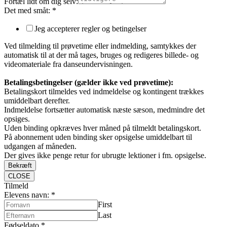
Fortæl lidt om dig selv:
Det med småt:
*
Jeg accepterer regler og betingelser
Ved tilmelding til prøvetime eller indmelding, samtykkes der
automatisk til at der må tages, bruges og redigeres billede- og
videomateriale fra danseundervisningen.
Betalingsbetingelser (gælder ikke ved prøvetime):
Betalingskort tilmeldes ved indmeldelse og kontingent trækkes
umiddelbart derefter.
Indmeldelse fortsætter automatisk næste sæson, medmindre det
opsiges.
Uden binding opkræves hver måned på tilmeldt betalingskort.
På abonnement uden binding sker opsigelse umiddelbart til
udgangen af måneden.
Der gives ikke penge retur for ubrugte lektioner i fm. opsigelse.
Bekræft
CLOSE
Tilmeld
Elevens navn:
*
First
Last
Fødseldato
*