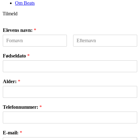
Om Beats
Tilmeld
Elevens navn:
*
F
L
i
a
Fødseldato
*
r
s
s
t
t
Alder:
*
Telefonnummer:
*
E-mail:
*