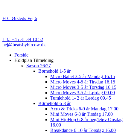
Kontakt
Beats By Bircow
H C Ørsteds Vej 6
3000 Helsingør
Cvr. nr. 32 89 82 03
Tlf.: +45 31 39 10 52
hej@beatsbybircow.dk
Close
Forside
Menu
Holdplan Tilmelding
Sæson 26/27
Børnehold 1-5 år
Micro Ballet 3-5 år Mandag 16.15
Micro Moves 4-5 år Tirsdag 16.15
Micro Moves 3-5 år Torsdag 16.15
Micro Moves 3-5 år Lørdag 09.00
Tumlehold 1- 2 år Lørdag 09.45
Børnehold 6-8 år
Acro & Tricks 6-9 år Mandag 17.00
Mini Moves 6-8 år Tirsdag 17.00
Mini HipHop 6-8 år beg/letøv Onsdag
16.00
Breakdance 6-10 år Torsdag 16.00