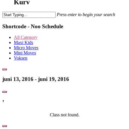
Kurv
Press enter to begin your search
Close
Search
Shortcode
- Noo Schedule
All Category
Maxi Kids
Micro Moves
Mini Moves
Voksen
juni 13, 2016 - juni 19, 2016
'
Class not found.