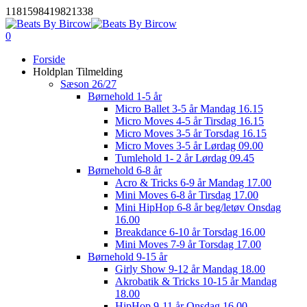
Skip
1181598419821338
to
main
0
Menu
content
Forside
Holdplan Tilmelding
Sæson 26/27
Børnehold 1-5 år
Micro Ballet 3-5 år Mandag 16.15
Micro Moves 4-5 år Tirsdag 16.15
Micro Moves 3-5 år Torsdag 16.15
Micro Moves 3-5 år Lørdag 09.00
Tumlehold 1- 2 år Lørdag 09.45
Børnehold 6-8 år
Acro & Tricks 6-9 år Mandag 17.00
Mini Moves 6-8 år Tirsdag 17.00
Mini HipHop 6-8 år beg/letøv Onsdag
16.00
Breakdance 6-10 år Torsdag 16.00
Mini Moves 7-9 år Torsdag 17.00
Børnehold 9-15 år
Girly Show 9-12 år Mandag 18.00
Akrobatik & Tricks 10-15 år Mandag
18.00
HipHop 9-11 år Onsdag 16.00