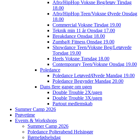
Afro/HipHop Voksne Beg/letøv Tirsdag
18.00
Afro/HipHop Teen/Voksne Øvede Onsdag
18.00
Commercial Voksne Tirsdag 19.00
Teknik min 11 år Onsdag 17.00
Breakdance Onsdag 18.00
Zumba® Fitness Onsdag 19.00
Showdance Teen/Voksne Beg/Letøvede
Torsdag 19.00
Heels Voksne Torsdag 18.00
Contemporary Teen/Voksne Onsdag 19.00
Poledance
Poledance Letøved/Øvede Mandag 19.00
Poledance Begynder Mandag 20.00
Dans flere gange om ugen
Double Trouble 2X/ugen
Double Trouble 3X/ugen
Partout medlemskab
Summer Camp 2026
Prøvetime
Events & Workshops
Summer Camp 2026
Poledance Polterabend Helsingør
Børnefødselsdag