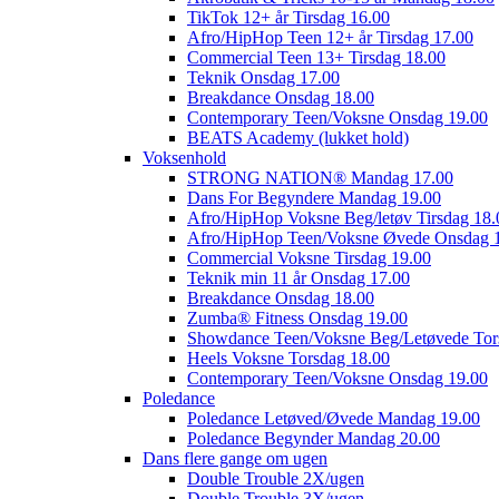
TikTok 12+ år Tirsdag 16.00
Afro/HipHop Teen 12+ år Tirsdag 17.00
Commercial Teen 13+ Tirsdag 18.00
Teknik Onsdag 17.00
Breakdance Onsdag 18.00
Contemporary Teen/Voksne Onsdag 19.00
BEATS Academy (lukket hold)
Voksenhold
STRONG NATION® Mandag 17.00
Dans For Begyndere Mandag 19.00
Afro/HipHop Voksne Beg/letøv Tirsdag 18.
Afro/HipHop Teen/Voksne Øvede Onsdag 
Commercial Voksne Tirsdag 19.00
Teknik min 11 år Onsdag 17.00
Breakdance Onsdag 18.00
Zumba® Fitness Onsdag 19.00
Showdance Teen/Voksne Beg/Letøvede Tor
Heels Voksne Torsdag 18.00
Contemporary Teen/Voksne Onsdag 19.00
Poledance
Poledance Letøved/Øvede Mandag 19.00
Poledance Begynder Mandag 20.00
Dans flere gange om ugen
Double Trouble 2X/ugen
Double Trouble 3X/ugen