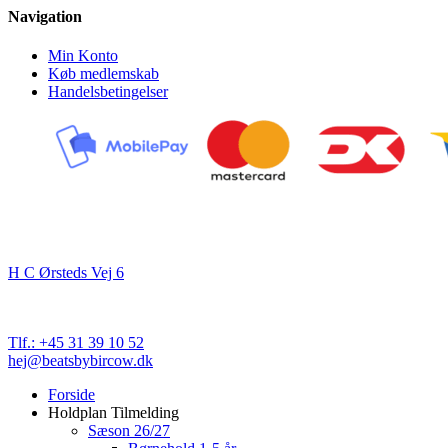
Navigation
Min Konto
Køb medlemskab
Handelsbetingelser
Kontakt
Beats By Bircow
H C Ørsteds Vej 6
3000 Helsingør
Cvr. nr. 32 89 82 03
Tlf.: +45 31 39 10 52
hej@beatsbybircow.dk
Close
Forside
Menu
Holdplan Tilmelding
Sæson 26/27