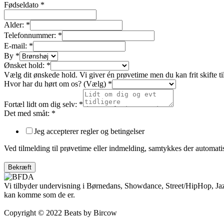
Fødseldato
*
Alder:
*
Telefonnummer:
*
E-mail:
*
By
*
Ønsket hold:
*
Vælg dit ønskede hold. Vi giver én prøvetime men du kan frit skifte til
Hvor har du hørt om os? (Vælg)
*
Fortæl lidt om dig selv:
*
Det med småt:
*
Jeg accepterer regler og betingelser
Ved tilmelding til prøvetime eller indmelding, samtykkes der automatisk
Bekræft
Vi tilbyder undervisning i Børnedans, Showdance, Street/HipHop, Jaz
kan komme som de er.
Copyright © 2022 Beats by Bircow