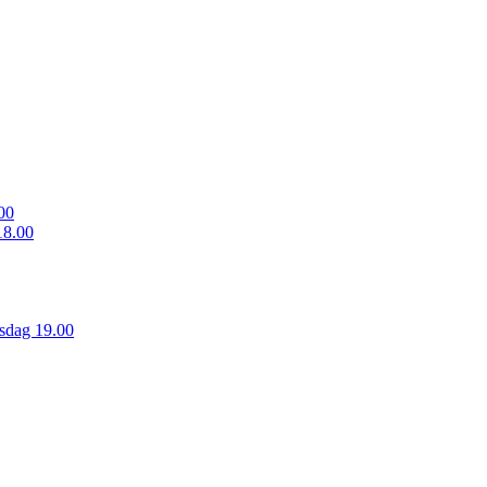
00
18.00
sdag 19.00