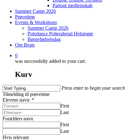
Partout medlemskab
Summer Camp 2026
Prøvetime
Events & Workshops
Summer Camp 2026
Poledance Polterabend Helsingør
Børnefødselsdag
Om Beats
0
was successfully added to your cart.
Kurv
Press enter to begin your search
Close
Tilmelding til prøvetime
Search
Elevens navn:
*
First
Last
Forælders navn
First
Last
Hvis relevant