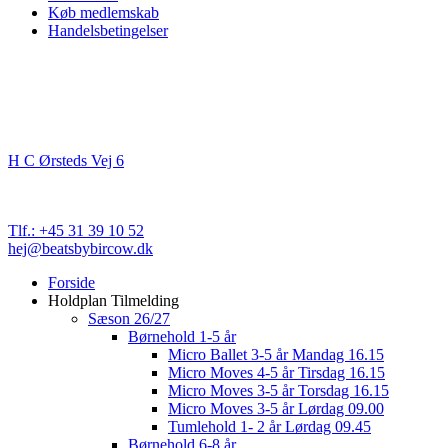
Køb medlemskab
Handelsbetingelser
Kontakt
Beats By Bircow
H C Ørsteds Vej 6
3000 Helsingør
Cvr. nr. 32 89 82 03
Tlf.: +45 31 39 10 52
hej@beatsbybircow.dk
Close
Forside
Menu
Holdplan Tilmelding
Sæson 26/27
Børnehold 1-5 år
Micro Ballet 3-5 år Mandag 16.15
Micro Moves 4-5 år Tirsdag 16.15
Micro Moves 3-5 år Torsdag 16.15
Micro Moves 3-5 år Lørdag 09.00
Tumlehold 1- 2 år Lørdag 09.45
Børnehold 6-8 år