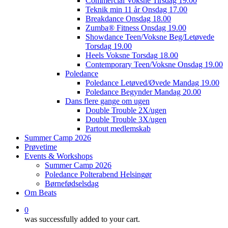
Commercial Voksne Tirsdag 19.00
Teknik min 11 år Onsdag 17.00
Breakdance Onsdag 18.00
Zumba® Fitness Onsdag 19.00
Showdance Teen/Voksne Beg/Letøvede
Torsdag 19.00
Heels Voksne Torsdag 18.00
Contemporary Teen/Voksne Onsdag 19.00
Poledance
Poledance Letøved/Øvede Mandag 19.00
Poledance Begynder Mandag 20.00
Dans flere gange om ugen
Double Trouble 2X/ugen
Double Trouble 3X/ugen
Partout medlemskab
Summer Camp 2026
Prøvetime
Events & Workshops
Summer Camp 2026
Poledance Polterabend Helsingør
Børnefødselsdag
Om Beats
0
was successfully added to your cart.