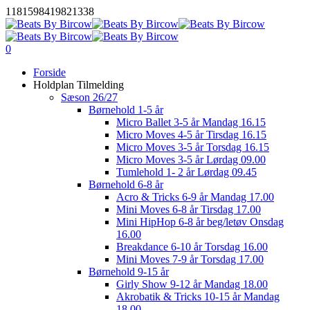
Skip
1181598419821338
to
main
content
0
Menu
Forside
Holdplan Tilmelding
Sæson 26/27
Børnehold 1-5 år
Micro Ballet 3-5 år Mandag 16.15
Micro Moves 4-5 år Tirsdag 16.15
Micro Moves 3-5 år Torsdag 16.15
Micro Moves 3-5 år Lørdag 09.00
Tumlehold 1- 2 år Lørdag 09.45
Børnehold 6-8 år
Acro & Tricks 6-9 år Mandag 17.00
Mini Moves 6-8 år Tirsdag 17.00
Mini HipHop 6-8 år beg/letøv Onsdag
16.00
Breakdance 6-10 år Torsdag 16.00
Mini Moves 7-9 år Torsdag 17.00
Børnehold 9-15 år
Girly Show 9-12 år Mandag 18.00
Akrobatik & Tricks 10-15 år Mandag
18.00