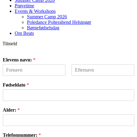
Summer Camp 2026
Prøvetime
Events & Workshops
Summer Camp 2026
Poledance Polterabend Helsingør
Børnefødselsdag
Om Beats
Tilmeld
Elevens navn:
*
F
L
i
a
Fødseldato
*
r
s
s
t
t
Alder:
*
Telefonnummer:
*