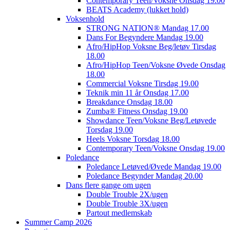
Contemporary Teen/Voksne Onsdag 19.00
BEATS Academy (lukket hold)
Voksenhold
STRONG NATION® Mandag 17.00
Dans For Begyndere Mandag 19.00
Afro/HipHop Voksne Beg/letøv Tirsdag
18.00
Afro/HipHop Teen/Voksne Øvede Onsdag
18.00
Commercial Voksne Tirsdag 19.00
Teknik min 11 år Onsdag 17.00
Breakdance Onsdag 18.00
Zumba® Fitness Onsdag 19.00
Showdance Teen/Voksne Beg/Letøvede
Torsdag 19.00
Heels Voksne Torsdag 18.00
Contemporary Teen/Voksne Onsdag 19.00
Poledance
Poledance Letøved/Øvede Mandag 19.00
Poledance Begynder Mandag 20.00
Dans flere gange om ugen
Double Trouble 2X/ugen
Double Trouble 3X/ugen
Partout medlemskab
Summer Camp 2026