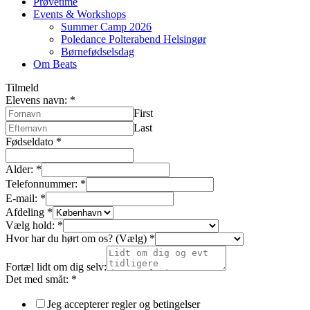
Prøvetime
Events & Workshops
Summer Camp 2026
Poledance Polterabend Helsingør
Børnefødselsdag
Om Beats
Tilmeld
Elevens navn:
*
First
Last
Fødseldato
*
Alder:
*
Telefonnummer:
*
E-mail:
*
Afdeling
*
Vælg hold:
*
Hvor har du hørt om os? (Vælg)
*
Fortæl lidt om dig selv:
Det med småt:
*
Jeg accepterer regler og betingelser