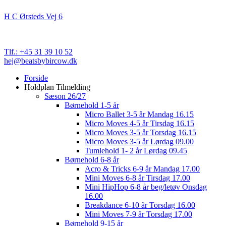
Beats By Bircow
H C Ørsteds Vej 6
3000 Helsingør
Cvr. nr. 32 89 82 03
Tlf.: +45 31 39 10 52
hej@beatsbybircow.dk
Close
Forside
Menu
Holdplan Tilmelding
Sæson 26/27
Børnehold 1-5 år
Micro Ballet 3-5 år Mandag 16.15
Micro Moves 4-5 år Tirsdag 16.15
Micro Moves 3-5 år Torsdag 16.15
Micro Moves 3-5 år Lørdag 09.00
Tumlehold 1- 2 år Lørdag 09.45
Børnehold 6-8 år
Acro & Tricks 6-9 år Mandag 17.00
Mini Moves 6-8 år Tirsdag 17.00
Mini HipHop 6-8 år beg/letøv Onsdag
16.00
Breakdance 6-10 år Torsdag 16.00
Mini Moves 7-9 år Torsdag 17.00
Børnehold 9-15 år