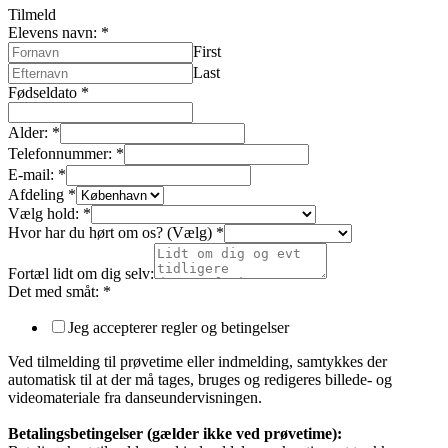
Tilmeld
Elevens navn:
*
First
Last
Fødseldato
*
Alder:
*
Telefonnummer:
*
E-mail:
*
Afdeling
*
Vælg hold:
*
Hvor har du hørt om os? (Vælg)
*
Fortæl lidt om dig selv:
Det med småt:
*
Jeg accepterer regler og betingelser
Ved tilmelding til prøvetime eller indmelding, samtykkes der
automatisk til at der må tages, bruges og redigeres billede- og
videomateriale fra danseundervisningen.
Betalingsbetingelser (gælder ikke ved prøvetime):