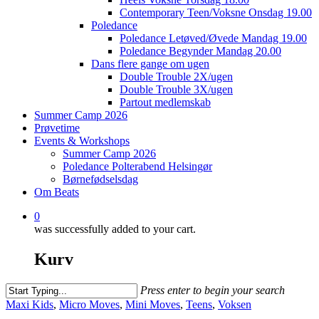
Contemporary Teen/Voksne Onsdag 19.00
Poledance
Poledance Letøved/Øvede Mandag 19.00
Poledance Begynder Mandag 20.00
Dans flere gange om ugen
Double Trouble 2X/ugen
Double Trouble 3X/ugen
Partout medlemskab
Summer Camp 2026
Prøvetime
Events & Workshops
Summer Camp 2026
Poledance Polterabend Helsingør
Børnefødselsdag
Om Beats
0
was successfully added to your cart.
Kurv
Press enter to begin your search
Close
Maxi Kids
,
Micro Moves
,
Mini Moves
,
Teens
,
Voksen
Search