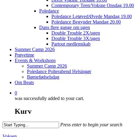
Contemporary Teen/Voksne Onsdag 19.00
Poledance
Poledance Letøved/Øvede Mandag 19.00
Poledance Begynder Mandag 20.00
Dans flere gange om ugen
Double Trouble 2X/ugen
Double Trouble 3X/ugen
Partout medlemskab
Summer Camp 2026
Prøvetime
Events & Workshops
Summer Camp 2026
Poledance Polterabend Helsingør
Børnefødselsdag
Om Beats
0
was successfully added to your cart.
Kurv
Press enter to begin your search
Close
Search
Voksen