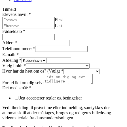
Tilmeld
Elevens navn:
*
First
Last
Fødseldato
*
Alder:
*
Telefonnummer:
*
E-mail:
*
Afdeling
*
Vælg hold:
*
Hvor har du hørt om os? (Vælg)
*
Fortæl lidt om dig selv:
Det med småt:
*
Jeg accepterer regler og betingelser
Ved tilmelding til prøvetime eller indmelding, samtykkes der
automatisk til at der må tages, bruges og redigeres billede- og
videomateriale fra danseundervisningen.