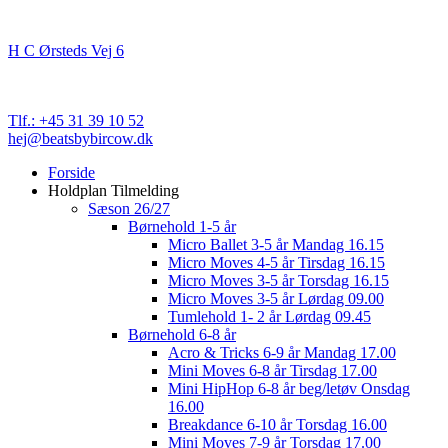
Beats By Bircow
H C Ørsteds Vej 6
3000 Helsingør
Cvr. nr. 32 89 82 03
Tlf.: +45 31 39 10 52
hej@beatsbybircow.dk
Close
Forside
Menu
Holdplan Tilmelding
Sæson 26/27
Børnehold 1-5 år
Micro Ballet 3-5 år Mandag 16.15
Micro Moves 4-5 år Tirsdag 16.15
Micro Moves 3-5 år Torsdag 16.15
Micro Moves 3-5 år Lørdag 09.00
Tumlehold 1- 2 år Lørdag 09.45
Børnehold 6-8 år
Acro & Tricks 6-9 år Mandag 17.00
Mini Moves 6-8 år Tirsdag 17.00
Mini HipHop 6-8 år beg/letøv Onsdag
16.00
Breakdance 6-10 år Torsdag 16.00
Mini Moves 7-9 år Torsdag 17.00