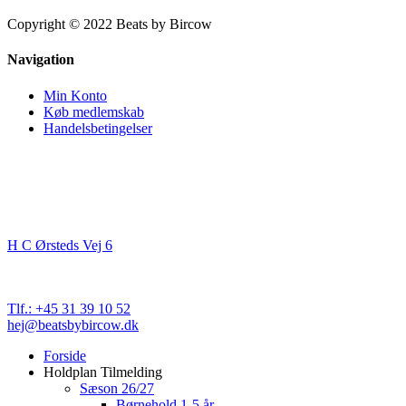
Manuel
Copyright © 2022 Beats by Bircow
Navigation
Min Konto
Køb medlemskab
Handelsbetingelser
Kontakt
Beats By Bircow
H C Ørsteds Vej 6
3000 Helsingør
Cvr. nr. 32 89 82 03
Tlf.: +45 31 39 10 52
hej@beatsbybircow.dk
Close
Forside
Menu
Holdplan Tilmelding
Sæson 26/27
Børnehold 1-5 år