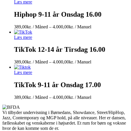
/
Læs mere
Måned
til
Hiphop 9-11 år Onsdag 16.00
4.000,00kr.
/
Prisinterval:
389,00
kr.
/ Måned
–
4.000,00
kr.
/ Manuel
Manuel
389,00kr.
/
Læs mere
Måned
til
TikTok 12-14 år Tirsdag 16.00
4.000,00kr.
/
Prisinterval:
389,00
kr.
/ Måned
–
4.000,00
kr.
/ Manuel
Manuel
389,00kr.
/
Læs mere
Måned
til
TikTok 9-11 år Onsdag 17.00
4.000,00kr.
/
Prisinterval:
389,00
kr.
/ Måned
–
4.000,00
kr.
/ Manuel
Manuel
389,00kr.
/
Vi tilbyder undervisning i Børnedans, Showdance, Street/HipHop,
Måned
Jazz, Contemporary og MGP hold, på alle niveauer. Her er dansen,
til
fællesskabet og venskaberne i højsædet. Et rum for børn og voksne
4.000,00kr.
hvor de kan komme som de er.
/