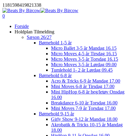
Skip
1181598419821338
to
main
0
Menu
content
Forside
Holdplan Tilmelding
Sæson 26/27
Børnehold 1-5 år
Micro Ballet 3-5 år Mandag 16.15
Micro Moves 4-5 år Tirsdag 16.15
Micro Moves 3-5 år Torsdag 16.15
Micro Moves 3-5 år Lørdag 09.00
Tumlehold 1- 2 år Lørdag 09.45
Børnehold 6-8 år
Acro & Tricks 6-9 år Mandag 17.00
Mini Moves 6-8 år Tirsdag 17.00
Mini HipHop 6-8 år beg/letøv Onsdag
16.00
Breakdance 6-10 år Torsdag 16.00
Mini Moves 7-9 år Torsdag 17.00
Børnehold 9-15 år
Girly Show 9-12 år Mandag 18.00
Akrobatik & Tricks 10-15 år Mandag
18.00
HipHop 9-11 år Onsdag 16.00