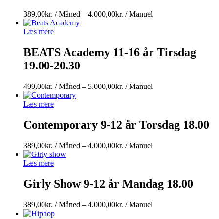
Prisinterval:
389,00
kr.
/ Måned
–
4.000,00
kr.
/ Manuel
389,00kr.
/
Læs mere
Måned
til
BEATS Academy 11-16 år Tirsdag
4.000,00kr.
19.00-20.30
/
Manuel
Prisinterval:
499,00
kr.
/ Måned
–
5.000,00
kr.
/ Manuel
499,00kr.
/
Læs mere
Måned
til
Contemporary 9-12 år Torsdag 18.00
5.000,00kr.
/
Prisinterval:
389,00
kr.
/ Måned
–
4.000,00
kr.
/ Manuel
Manuel
389,00kr.
/
Læs mere
Måned
til
Girly Show 9-12 år Mandag 18.00
4.000,00kr.
/
Prisinterval:
389,00
kr.
/ Måned
–
4.000,00
kr.
/ Manuel
Manuel
389,00kr.