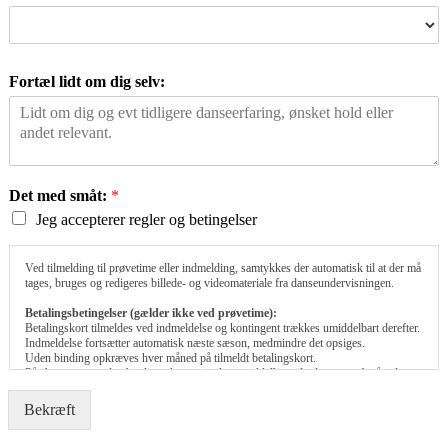
Fortæl lidt om dig selv:
Det med småt:
*
Jeg accepterer regler og betingelser
Ved tilmelding til prøvetime eller indmelding, samtykkes der automatisk til at der må
tages, bruges og redigeres billede- og videomateriale fra danseundervisningen.
Betalingsbetingelser (gælder ikke ved prøvetime):
Betalingskort tilmeldes ved indmeldelse og kontingent trækkes umiddelbart derefter.
Indmeldelse fortsætter automatisk næste sæson, medmindre det opsiges.
Uden binding opkræves hver måned på tilmeldt betalingskort.
På abonnement uden binding sker opsigelse umiddelbart til udgangen af måneden.
Der gives ikke penge retur for ubrugte lektioner i fm. opsigelse.
Bekræft