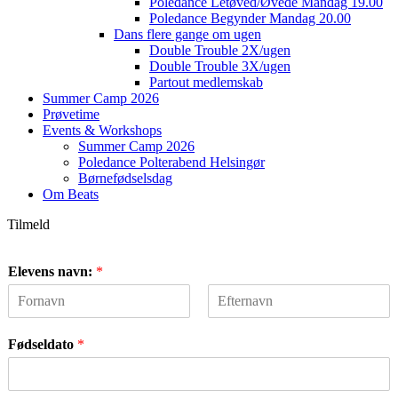
Poledance Letøved/Øvede Mandag 19.00
Poledance Begynder Mandag 20.00
Dans flere gange om ugen
Double Trouble 2X/ugen
Double Trouble 3X/ugen
Partout medlemskab
Summer Camp 2026
Prøvetime
Events & Workshops
Summer Camp 2026
Poledance Polterabend Helsingør
Børnefødselsdag
Om Beats
Tilmeld
Elevens navn:
*
F
L
i
a
Fødseldato
*
r
s
s
t
t