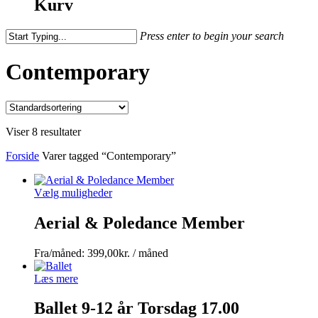
Kurv
Press enter to begin your search
Close
Search
Contemporary
Viser 8 resultater
Forside
Varer tagged “Contemporary”
Vælg muligheder
Aerial & Poledance Member
Fra/måned:
399,00
kr.
/ måned
Læs mere
Ballet 9-12 år Torsdag 17.00