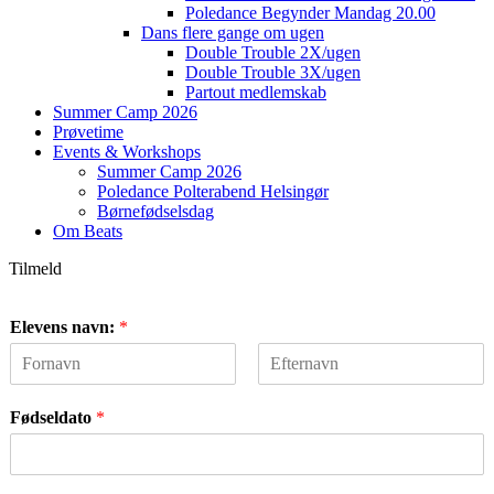
Poledance Begynder Mandag 20.00
Dans flere gange om ugen
Double Trouble 2X/ugen
Double Trouble 3X/ugen
Partout medlemskab
Summer Camp 2026
Prøvetime
Events & Workshops
Summer Camp 2026
Poledance Polterabend Helsingør
Børnefødselsdag
Om Beats
Tilmeld
Elevens navn:
*
F
L
i
a
Fødseldato
*
r
s
s
t
t