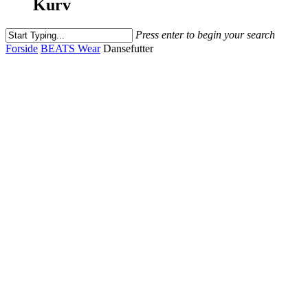
Kurv
Press enter to begin your search
Close
Forside
BEATS Wear
Dansefutter
Search