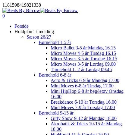
Skip
1181598419821338
to
main
0
Menu
content
Forside
Holdplan Tilmelding
Sæson 26/27
Børnehold 1-5 år
Micro Ballet 3-5 år Mandag 16.15
Micro Moves 4-5 år Tirsdag 16.15
Micro Moves 3-5 år Torsdag 16.15
Micro Moves 3-5 år Lørdag 09.00
Tumlehold 1- 2 år Lørdag 09.45
Børnehold 6-8 år
Acro & Tricks 6-9 år Mandag 17.00
Mini Moves 6-8 år Tirsdag 17.00
Mini HipHop 6-8 år beg/letøv Onsdag
16.00
Breakdance 6-10 år Torsdag 16.00
Mini Moves 7-9 år Torsdag 17.00
Børnehold 9-15 år
Girly Show 9-12 år Mandag 18.00
Akrobatik & Tricks 10-15 år Mandag
18.00
HipHop 9-11 år Onsdag 16.00