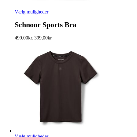
Vælg muligheder
Schnoor Sports Bra
Den
Den
499,00
kr.
399,00
kr.
oprindelige
aktuelle
pris
pris
var:
er:
499,00kr..
399,00kr..
Vælg muligheder