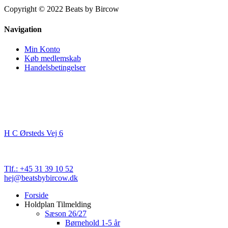
Copyright © 2022 Beats by Bircow
Navigation
Min Konto
Køb medlemskab
Handelsbetingelser
Kontakt
Beats By Bircow
H C Ørsteds Vej 6
3000 Helsingør
Cvr. nr. 32 89 82 03
Tlf.: +45 31 39 10 52
hej@beatsbybircow.dk
Close
Forside
Menu
Holdplan Tilmelding
Sæson 26/27
Børnehold 1-5 år