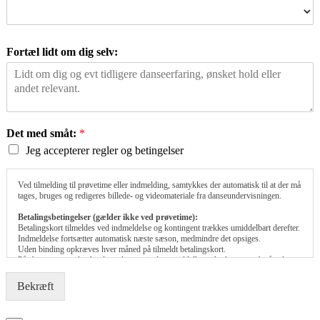
Fortæl lidt om dig selv:
Det med småt:
*
Jeg accepterer regler og betingelser
Ved tilmelding til prøvetime eller indmelding, samtykkes der automatisk til at der må
tages, bruges og redigeres billede- og videomateriale fra danseundervisningen.
Betalingsbetingelser (gælder ikke ved prøvetime):
Betalingskort tilmeldes ved indmeldelse og kontingent trækkes umiddelbart derefter.
Indmeldelse fortsætter automatisk næste sæson, medmindre det opsiges.
Uden binding opkræves hver måned på tilmeldt betalingskort.
På abonnement uden binding sker opsigelse umiddelbart til udgangen af måneden.
Der gives ikke penge retur for ubrugte lektioner i fm. opsigelse.
Bekræft