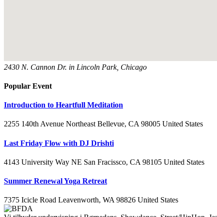
2430 N. Cannon Dr. in Lincoln Park, Chicago
Popular Event
Introduction to Heartfull Meditation
2255 140th Avenue Northeast Bellevue, CA 98005 United States
Last Friday Flow with DJ Drishti
4143 University Way NE San Fracissco, CA 98105 United States
Summer Renewal Yoga Retreat
7375 Icicle Road Leavenworth, WA 98826 United States