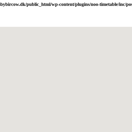
bybircow.dk/public_html/wp-content/plugins/noo-timetable/inc/po