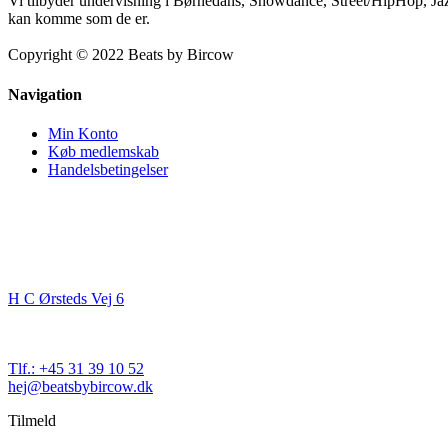
Vi tilbyder undervisning i Børnedans, Showdance, Street/HipHop, Jaz
kan komme som de er.
Copyright © 2022 Beats by Bircow
Navigation
Min Konto
Køb medlemskab
Handelsbetingelser
Kontakt
Beats By Bircow
H C Ørsteds Vej 6
3000 Helsingør
Cvr. nr. 32 89 82 03
Tlf.: +45 31 39 10 52
hej@beatsbybircow.dk
Tilmeld