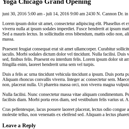
Yoga Chicago Grand Opening
juni 30, 2016 5:00 am - juli 14, 2016 9:00 am
2430 N. Cannon Dr. in 
Lorem ipsum dolor sit amet, consectetur adipiscing elit. Phasellus et 
viverra nulla at ipsum sodales imperdiet. Fusce hendrerit at ipsum matt
Sed a mauris lectus. In sollicitudin eros bibendum, mattis odio non, ali
massa.
Praesent feugiat consequat erat sit amet ullamcorper. Curabitur sollicit
iaculis. Morbi sodales dictum dolor vel tincidunt. Nulla facilisi. Duis
sed, finibus felis. Praesent eu interdum felis. Lorem ipsum dolor sit a
fringilla enim, laoreet hendrerit urna sem vel turpis.
Duis a felis ac urna tincidunt vehicula tincidunt a ipsum. Duis porta pu
Aliquam rhoncus convallis viverra. Integer ac consectetur sem. Maecenas 
non, placerat nulla. Ut pharetra massa orci, non viverra magna vulputat
Nulla facilisi. Nunc consectetur massa vitae aliquam condimentum. Pell
facilisis diam. Morbi porta eros diam, sed vestibulum felis varius ut. A
Cras pellentesque, lacus posuere laoreet placerat, lectus odio congue 
molestie tellus, non venenatis ex eleifend sed. Aliquam a lectus pharetra
Leave a Reply