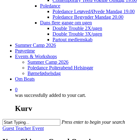
Contemporary Teen/Voksne Onsdag 19.00
Poledance
Poledance Letøved/Øvede Mandag 19.00
Poledance Begynder Mandag 20.00
Dans flere gange om ugen
Double Trouble 2X/ugen
Double Trouble 3X/ugen
Partout medlemskab
Summer Camp 2026
Prøvetime
Events & Workshops
Summer Camp 2026
Poledance Polterabend Helsingør
Børnefødselsdag
Om Beats
0
was successfully added to your cart.
Kurv
Press enter to begin your search
Close
Guest Teacher Event
Search