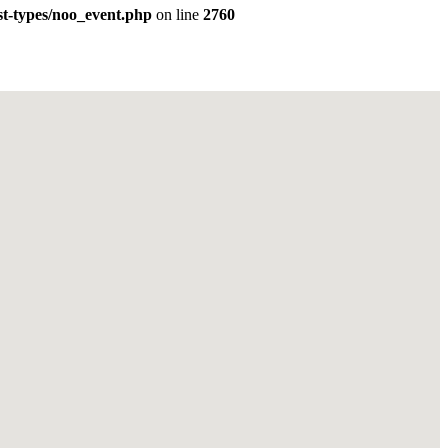
st-types/noo_event.php
on line
2760