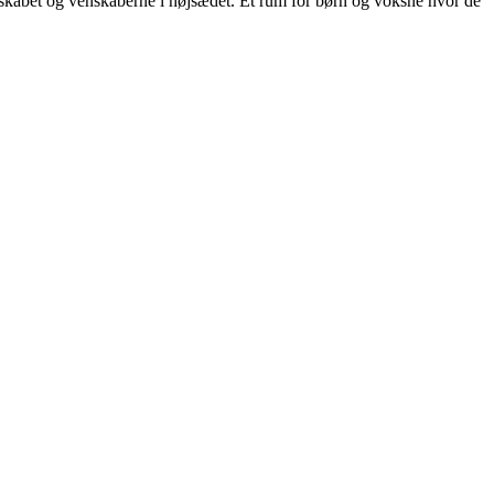
skabet og venskaberne i højsædet. Et rum for børn og voksne hvor de