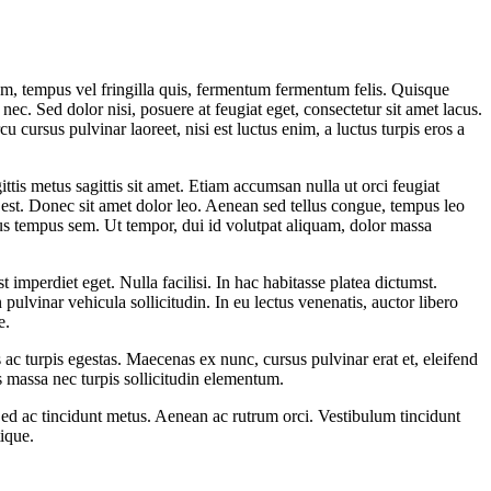
sem, tempus vel fringilla quis, fermentum fermentum felis. Quisque
ec. Sed dolor nisi, posuere at feugiat eget, consectetur sit amet lacus.
 cursus pulvinar laoreet, nisi est luctus enim, a luctus turpis eros a
ittis metus sagittis sit amet. Etiam accumsan nulla ut orci feugiat
or est. Donec sit amet dolor leo. Aenean sed tellus congue, tempus leo
arius tempus sem. Ut tempor, dui id volutpat aliquam, dolor massa
t imperdiet eget. Nulla facilisi. In hac habitasse platea dictumst.
pulvinar vehicula sollicitudin. In eu lectus venenatis, auctor libero
e.
ac turpis egestas. Maecenas ex nunc, cursus pulvinar erat et, eleifend
is massa nec turpis sollicitudin elementum.
 Sed ac tincidunt metus. Aenean ac rutrum orci. Vestibulum tincidunt
tique.