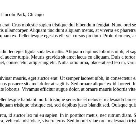
Lincoln Park, Chicago
ex erat. Cras molestie sapien tristique dui bibendum feugiat. Nunc orci 
is ullamcorper. Aliquam tincidunt aliquam metus, at viverra ex pharetra n
quam ex. Pellentesque egestas elit vel cursus pretium. Proin rhoncus, arcu
udin leo eget ligula sodales mattis. Aliquam dapibus lobortis nibh, et sag
 vel auctor turpis. Mauris gravida sit amet lacus eu aliquam. Duis a tort
met, consectetur adipiscing elit. Nulla odio urna, placerat sed leo in, v
lvinar mauris, eget auctor erat. Ut semper laoreet nibh, in consectetur es
posuere sit amet dolor at sagittis. Sed ornare aliquet ex id laoreet. In 
e lobortis. Vivamus efficitur augue dolor, at ornare mauris lobortis vita
entesque habitant morbi tristique senectus et netus et malesuada fames 
liquam tristique tristique est, sed dapibus justo blandit sed. Quisque qu
arcu, id auctor leo mi eu sapien. In in porttitor metus, nec rutrum diam.
, vehicula nisi vitae, viverra eros. Sed in orci vitae orci malesuada tris