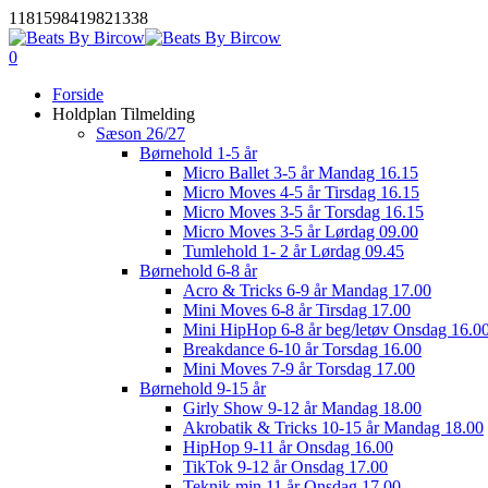
Skip
1181598419821338
to
main
0
Menu
content
Forside
Holdplan Tilmelding
Sæson 26/27
Børnehold 1-5 år
Micro Ballet 3-5 år Mandag 16.15
Micro Moves 4-5 år Tirsdag 16.15
Micro Moves 3-5 år Torsdag 16.15
Micro Moves 3-5 år Lørdag 09.00
Tumlehold 1- 2 år Lørdag 09.45
Børnehold 6-8 år
Acro & Tricks 6-9 år Mandag 17.00
Mini Moves 6-8 år Tirsdag 17.00
Mini HipHop 6-8 år beg/letøv Onsdag 16.0
Breakdance 6-10 år Torsdag 16.00
Mini Moves 7-9 år Torsdag 17.00
Børnehold 9-15 år
Girly Show 9-12 år Mandag 18.00
Akrobatik & Tricks 10-15 år Mandag 18.00
HipHop 9-11 år Onsdag 16.00
TikTok 9-12 år Onsdag 17.00
Teknik min 11 år Onsdag 17.00