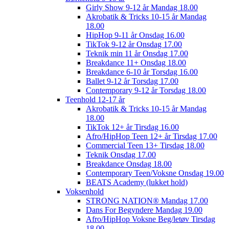
Girly Show 9-12 år Mandag 18.00
Akrobatik & Tricks 10-15 år Mandag
18.00
HipHop 9-11 år Onsdag 16.00
TikTok 9-12 år Onsdag 17.00
Teknik min 11 år Onsdag 17.00
Breakdance 11+ Onsdag 18.00
Breakdance 6-10 år Torsdag 16.00
Ballet 9-12 år Torsdag 17.00
Contemporary 9-12 år Torsdag 18.00
Teenhold 12-17 år
Akrobatik & Tricks 10-15 år Mandag
18.00
TikTok 12+ år Tirsdag 16.00
Afro/HipHop Teen 12+ år Tirsdag 17.00
Commercial Teen 13+ Tirsdag 18.00
Teknik Onsdag 17.00
Breakdance Onsdag 18.00
Contemporary Teen/Voksne Onsdag 19.00
BEATS Academy (lukket hold)
Voksenhold
STRONG NATION® Mandag 17.00
Dans For Begyndere Mandag 19.00
Afro/HipHop Voksne Beg/letøv Tirsdag
18.00