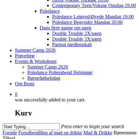
Contemporary Teen/Voksne Onsdag 19.00
Poledance
Poledance Letøved/Øvede Mandag 19.00
Poledance Begynder Mandag 20.00
Dans flere gange om ugen
Double Trouble 2X/ugen
Double Trouble 3X/ugen
Partout medlemskab
Summer Camp 2026
Prøvetime
Events & Workshops
Summer Camp 2026
Poledance Polterabend Helsingør
Børnefødselsdag
Om Beats
0
was successfully added to your cart.
Kurv
Press enter to begin your search
Close
Forside
Forudbestilling af mad og drikke
Mad & Drikke
Børnemenu
Search
Tilbud