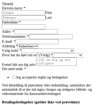
Tilmeld
Elevens navn:
*
First
Last
Fødseldato
*
Alder:
*
Telefonnummer:
*
E-mail:
*
Afdeling
*
Vælg hold:
*
Hvor har du hørt om os? (Vælg)
*
Fortæl lidt om dig selv:
Det med småt:
*
Jeg accepterer regler og betingelser
Ved tilmelding til prøvetime eller indmelding, samtykkes der
automatisk til at der må tages, bruges og redigeres billede- og
videomateriale fra danseundervisningen.
Betalingsbetingelser (gælder ikke ved prøvetime):