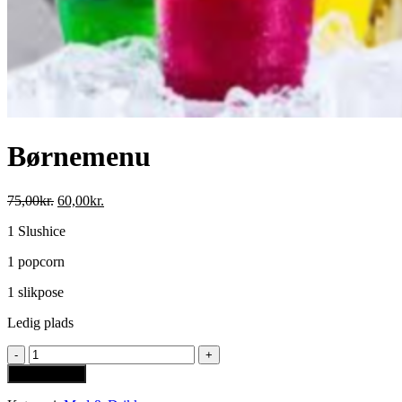
Børnemenu
Den
Den
75,00
kr.
60,00
kr.
oprindelige
aktuelle
1 Slushice
pris
pris
var:
er:
1 popcorn
75,00kr..
60,00kr..
1 slikpose
Ledig plads
Børnemenu
antal
Tilføj til kurv