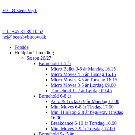
Beats By Bircow
H C Ørsteds Vej 6
3000 Helsingør
Cvr. nr. 32 89 82 03
Tlf.: +45 31 39 10 52
hej@beatsbybircow.dk
Close
Forside
Menu
Holdplan Tilmelding
Sæson 26/27
Børnehold 1-5 år
Micro Ballet 3-5 år Mandag 16.15
Micro Moves 4-5 år Tirsdag 16.15
Micro Moves 3-5 år Torsdag 16.15
Micro Moves 3-5 år Lørdag 09.00
Tumlehold 1- 2 år Lørdag 09.45
Børnehold 6-8 år
Acro & Tricks 6-9 år Mandag 17.00
Mini Moves 6-8 år Tirsdag 17.00
Mini HipHop 6-8 år beg/letøv Onsdag
16.00
Breakdance 6-10 år Torsdag 16.00
Mini Moves 7-9 år Torsdag 17.00
Børnehold 9-15 år