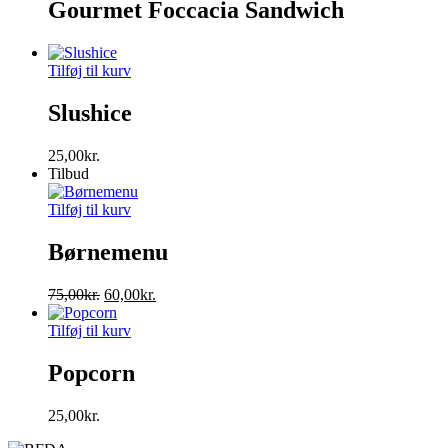
Gourmet Foccacia Sandwich
Tilføj til kurv
Slushice
25,00
kr.
Tilbud
Tilføj til kurv
Børnemenu
Den
Den
75,00
kr.
60,00
kr.
oprindelige
aktuelle
pris
pris
Tilføj til kurv
var:
er:
75,00kr..
60,00kr..
Popcorn
25,00
kr.