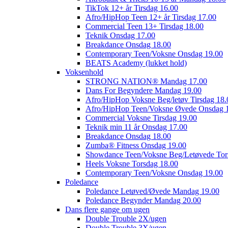
TikTok 12+ år Tirsdag 16.00
Afro/HipHop Teen 12+ år Tirsdag 17.00
Commercial Teen 13+ Tirsdag 18.00
Teknik Onsdag 17.00
Breakdance Onsdag 18.00
Contemporary Teen/Voksne Onsdag 19.00
BEATS Academy (lukket hold)
Voksenhold
STRONG NATION® Mandag 17.00
Dans For Begyndere Mandag 19.00
Afro/HipHop Voksne Beg/letøv Tirsdag 18.
Afro/HipHop Teen/Voksne Øvede Onsdag 
Commercial Voksne Tirsdag 19.00
Teknik min 11 år Onsdag 17.00
Breakdance Onsdag 18.00
Zumba® Fitness Onsdag 19.00
Showdance Teen/Voksne Beg/Letøvede Tor
Heels Voksne Torsdag 18.00
Contemporary Teen/Voksne Onsdag 19.00
Poledance
Poledance Letøved/Øvede Mandag 19.00
Poledance Begynder Mandag 20.00
Dans flere gange om ugen
Double Trouble 2X/ugen
Double Trouble 3X/ugen