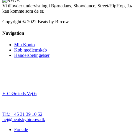
Vi tilbyder undervisning i Børnedans, Showdance, Street/HipHop, Jaz
kan komme som de er.
Copyright © 2022 Beats by Bircow
Navigation
Min Konto
Køb medlemskab
Handelsbetingelser
Kontakt
Beats By Bircow
H C Ørsteds Vej 6
3000 Helsingør
Cvr. nr. 32 89 82 03
Tlf.: +45 31 39 10 52
hej@beatsbybircow.dk
Close
Forside