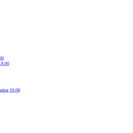
00
18.00
sdag 19.00