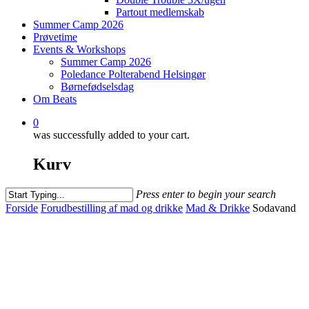
Partout medlemskab
Summer Camp 2026
Prøvetime
Events & Workshops
Summer Camp 2026
Poledance Polterabend Helsingør
Børnefødselsdag
Om Beats
0
was successfully added to your cart.
Kurv
Press enter to begin your search
Close
Forside
Forudbestilling af mad og drikke
Mad & Drikke
Sodavand
Search