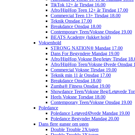
TikTok 12+ år Tirsdag 16.00
Afro/HipHop Teen 12+ år Tirsdag 17.00
Commercial Teen 13+ Tirsdag 18.00
Teknik Onsdag 17.00
Breakdance Onsdag 18.00
Contemporary Teen/Voksne Onsdag 19.00
BEATS Academy (lukket hold)
Voksenhold
STRONG NATION® Mandag 17.00
Dans For Begyndere Mandag 19.00
Afro/HipHop Voksne Beg/letøv Tirsdag 18.
Afro/HipHop Teen/Voksne Øvede Onsdag 
Commercial Voksne Tirsdag 19.00
Teknik min 11 år Onsdag 17.00
Breakdance Onsdag 18.00
Zumba® Fitness Onsdag 19.00
Showdance Teen/Voksne Beg/Letøvede Tor
Heels Voksne Torsdag 18.00
Contemporary Teen/Voksne Onsdag 19.00
Poledance
Poledance Letøved/Øvede Mandag 19.00
Poledance Begynder Mandag 20.00
Dans flere gange om ugen
Double Trouble 2X/ugen
Double Trouble 3X/ugen