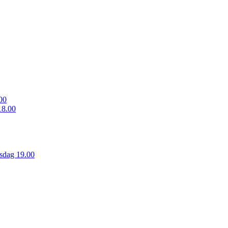
00
18.00
sdag 19.00