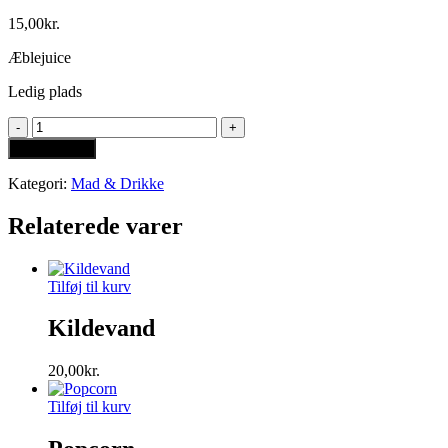
15,00
kr.
Æblejuice
Ledig plads
Æblejuice
antal
Tilføj til kurv
Kategori:
Mad & Drikke
Relaterede varer
Tilføj til kurv
Kildevand
20,00
kr.
Tilføj til kurv