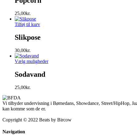
Popcorn
25,00
kr.
Tilføj til kurv
Slikpose
30,00
kr.
Vælg muligheder
Sodavand
25,00
kr.
Vi tilbyder undervisning i Børnedans, Showdance, Street/HipHop, Jaz
kan komme som de er.
Copyright © 2022 Beats by Bircow
Navigation