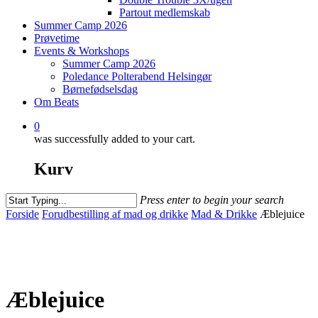
Partout medlemskab
Summer Camp 2026
Prøvetime
Events & Workshops
Summer Camp 2026
Poledance Polterabend Helsingør
Børnefødselsdag
Om Beats
0
was successfully added to your cart.
Kurv
Press enter to begin your search
Close
Forside
Forudbestilling af mad og drikke
Mad & Drikke
Æblejuice
Search
Æblejuice