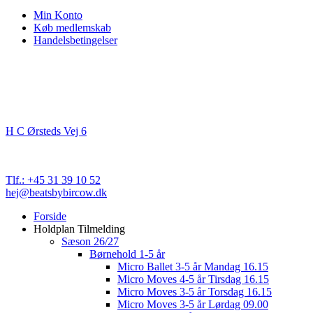
Min Konto
Køb medlemskab
Handelsbetingelser
Kontakt
Beats By Bircow
H C Ørsteds Vej 6
3000 Helsingør
Cvr. nr. 32 89 82 03
Tlf.: +45 31 39 10 52
hej@beatsbybircow.dk
Close
Forside
Menu
Holdplan Tilmelding
Sæson 26/27
Børnehold 1-5 år
Micro Ballet 3-5 år Mandag 16.15
Micro Moves 4-5 år Tirsdag 16.15
Micro Moves 3-5 år Torsdag 16.15
Micro Moves 3-5 år Lørdag 09.00