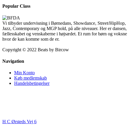
Popular Class
Vi tilbyder undervisning i Børnedans, Showdance, Street/HipHop,
Jazz, Contemporary og MGP hold, på alle niveauer. Her er dansen,
fællesskabet og venskaberne i højsædet. Et rum for børn og voksne
hvor de kan komme som de er.
Copyright © 2022 Beats by Bircow
Navigation
Min Konto
Køb medlemskab
Handelsbetingelser
Kontakt
Beats By Bircow
H C Ørsteds Vej 6
3000 Helsingør