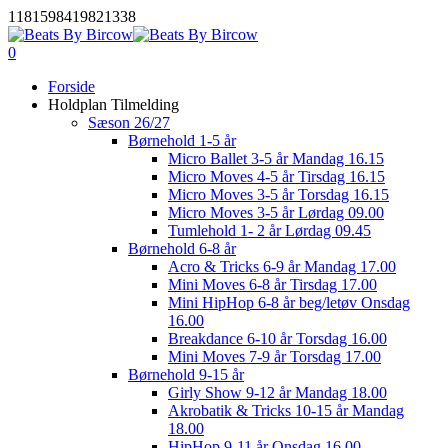
Skip
1181598419821338
to
main
0
Menu
content
Forside
Holdplan Tilmelding
Sæson 26/27
Børnehold 1-5 år
Micro Ballet 3-5 år Mandag 16.15
Micro Moves 4-5 år Tirsdag 16.15
Micro Moves 3-5 år Torsdag 16.15
Micro Moves 3-5 år Lørdag 09.00
Tumlehold 1- 2 år Lørdag 09.45
Børnehold 6-8 år
Acro & Tricks 6-9 år Mandag 17.00
Mini Moves 6-8 år Tirsdag 17.00
Mini HipHop 6-8 år beg/letøv Onsdag
16.00
Breakdance 6-10 år Torsdag 16.00
Mini Moves 7-9 år Torsdag 17.00
Børnehold 9-15 år
Girly Show 9-12 år Mandag 18.00
Akrobatik & Tricks 10-15 år Mandag
18.00
HipHop 9-11 år Onsdag 16.00