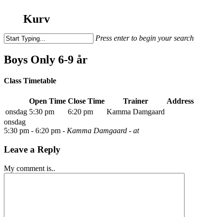
Kurv
Press enter to begin your search
Close
Search
Boys Only 6-9 år
Class Timetable
Open Time
Close Time
Trainer
Address
onsdag
5:30 pm
6:20 pm
Kamma Damgaard
onsdag
5:30 pm -
6:20 pm
- Kamma Damgaard
- at
Leave a Reply
My comment is..