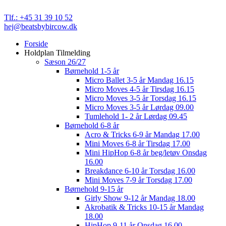
Cvr. nr. 32 89 82 03
Tlf.: +45 31 39 10 52
hej@beatsbybircow.dk
Close
Forside
Menu
Holdplan Tilmelding
Sæson 26/27
Børnehold 1-5 år
Micro Ballet 3-5 år Mandag 16.15
Micro Moves 4-5 år Tirsdag 16.15
Micro Moves 3-5 år Torsdag 16.15
Micro Moves 3-5 år Lørdag 09.00
Tumlehold 1- 2 år Lørdag 09.45
Børnehold 6-8 år
Acro & Tricks 6-9 år Mandag 17.00
Mini Moves 6-8 år Tirsdag 17.00
Mini HipHop 6-8 år beg/letøv Onsdag
16.00
Breakdance 6-10 år Torsdag 16.00
Mini Moves 7-9 år Torsdag 17.00
Børnehold 9-15 år
Girly Show 9-12 år Mandag 18.00
Akrobatik & Tricks 10-15 år Mandag
18.00
HipHop 9-11 år Onsdag 16.00