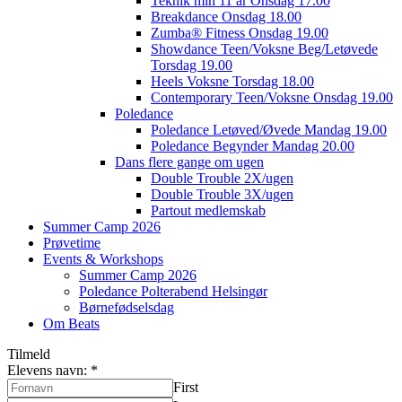
Teknik min 11 år Onsdag 17.00
Breakdance Onsdag 18.00
Zumba® Fitness Onsdag 19.00
Showdance Teen/Voksne Beg/Letøvede
Torsdag 19.00
Heels Voksne Torsdag 18.00
Contemporary Teen/Voksne Onsdag 19.00
Poledance
Poledance Letøved/Øvede Mandag 19.00
Poledance Begynder Mandag 20.00
Dans flere gange om ugen
Double Trouble 2X/ugen
Double Trouble 3X/ugen
Partout medlemskab
Summer Camp 2026
Prøvetime
Events & Workshops
Summer Camp 2026
Poledance Polterabend Helsingør
Børnefødselsdag
Om Beats
Tilmeld
Elevens navn:
*
First