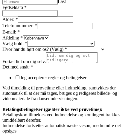
Last
Fødseldato
*
Alder:
*
Telefonnummer:
*
E-mail:
*
Afdeling
*
Vælg hold:
*
Hvor har du hørt om os? (Vælg)
*
Fortæl lidt om dig selv:
Det med småt:
*
Jeg accepterer regler og betingelser
Ved tilmelding til prøvetime eller indmelding, samtykkes der
automatisk til at der må tages, bruges og redigeres billede- og
videomateriale fra danseundervisningen.
Betalingsbetingelser (gælder ikke ved prøvetime):
Betalingskort tilmeldes ved indmeldelse og kontingent trækkes
umiddelbart derefter.
Indmeldelse fortsætter automatisk næste sæson, medmindre det
opsiges.