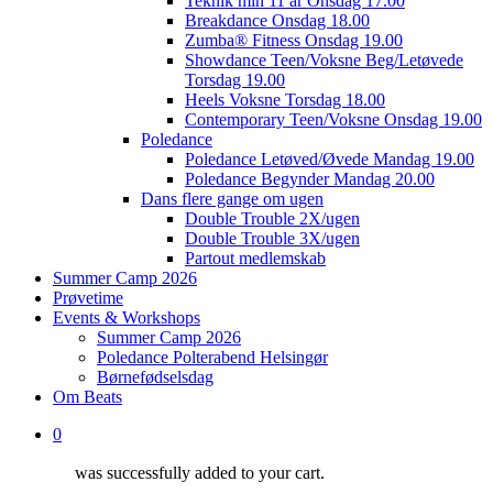
Teknik min 11 år Onsdag 17.00
Breakdance Onsdag 18.00
Zumba® Fitness Onsdag 19.00
Showdance Teen/Voksne Beg/Letøvede
Torsdag 19.00
Heels Voksne Torsdag 18.00
Contemporary Teen/Voksne Onsdag 19.00
Poledance
Poledance Letøved/Øvede Mandag 19.00
Poledance Begynder Mandag 20.00
Dans flere gange om ugen
Double Trouble 2X/ugen
Double Trouble 3X/ugen
Partout medlemskab
Summer Camp 2026
Prøvetime
Events & Workshops
Summer Camp 2026
Poledance Polterabend Helsingør
Børnefødselsdag
Om Beats
0
was successfully added to your cart.