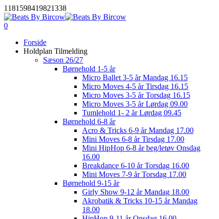
Skip
1181598419821338
to
Close
main
0
Menu
Menu
content
Forside
Holdplan Tilmelding
Sæson 26/27
Børnehold 1-5 år
Micro Ballet 3-5 år Mandag 16.15
Micro Moves 4-5 år Tirsdag 16.15
Micro Moves 3-5 år Torsdag 16.15
Micro Moves 3-5 år Lørdag 09.00
Tumlehold 1- 2 år Lørdag 09.45
Børnehold 6-8 år
Acro & Tricks 6-9 år Mandag 17.00
Mini Moves 6-8 år Tirsdag 17.00
Mini HipHop 6-8 år beg/letøv Onsdag
16.00
Breakdance 6-10 år Torsdag 16.00
Mini Moves 7-9 år Torsdag 17.00
Børnehold 9-15 år
Girly Show 9-12 år Mandag 18.00
Akrobatik & Tricks 10-15 år Mandag
18.00
HipHop 9-11 år Onsdag 16.00