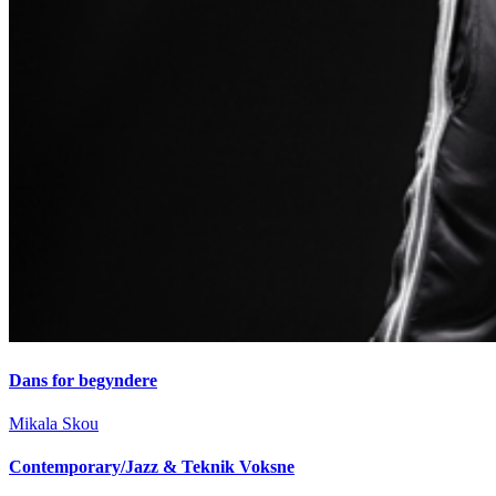
Dans for begyndere
Mikala Skou
Contemporary/Jazz & Teknik Voksne