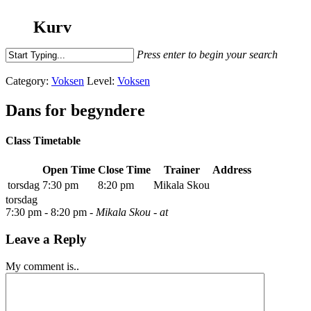
Kurv
Press enter to begin your search
Close
Search
Category:
Voksen
Level:
Voksen
Dans for begyndere
Class Timetable
Open Time
Close Time
Trainer
Address
torsdag
7:30 pm
8:20 pm
Mikala Skou
torsdag
7:30 pm -
8:20 pm
- Mikala Skou
- at
Leave a Reply
My comment is..