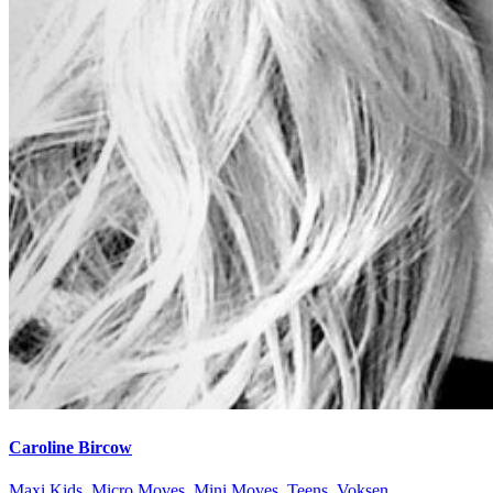
Caroline Bircow
Maxi Kids
,
Micro Moves
,
Mini Moves
,
Teens
,
Voksen