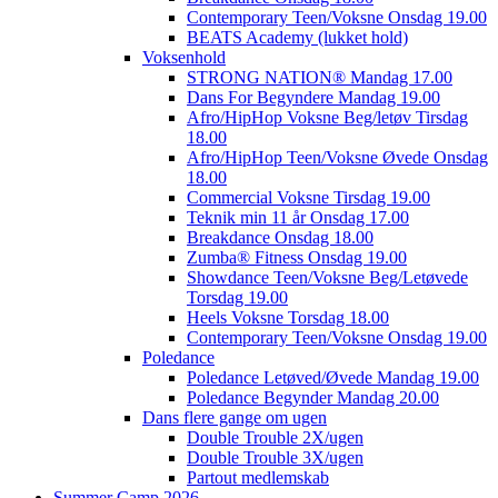
Contemporary Teen/Voksne Onsdag 19.00
BEATS Academy (lukket hold)
Voksenhold
STRONG NATION® Mandag 17.00
Dans For Begyndere Mandag 19.00
Afro/HipHop Voksne Beg/letøv Tirsdag
18.00
Afro/HipHop Teen/Voksne Øvede Onsdag
18.00
Commercial Voksne Tirsdag 19.00
Teknik min 11 år Onsdag 17.00
Breakdance Onsdag 18.00
Zumba® Fitness Onsdag 19.00
Showdance Teen/Voksne Beg/Letøvede
Torsdag 19.00
Heels Voksne Torsdag 18.00
Contemporary Teen/Voksne Onsdag 19.00
Poledance
Poledance Letøved/Øvede Mandag 19.00
Poledance Begynder Mandag 20.00
Dans flere gange om ugen
Double Trouble 2X/ugen
Double Trouble 3X/ugen
Partout medlemskab
Summer Camp 2026