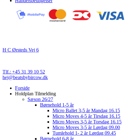
Handelsbetingelser
Kontakt
Beats By Bircow
H C Ørsteds Vej 6
3000 Helsingør
Cvr. nr. 32 89 82 03
Tlf.: +45 31 39 10 52
hej@beatsbybircow.dk
Close
Forside
Menu
Holdplan Tilmelding
Sæson 26/27
Børnehold 1-5 år
Micro Ballet 3-5 år Mandag 16.15
Micro Moves 4-5 år Tirsdag 16.15
Micro Moves 3-5 år Torsdag 16.15
Micro Moves 3-5 år Lørdag 09.00
Tumlehold 1- 2 år Lørdag 09.45
Børnehold 6-8 år