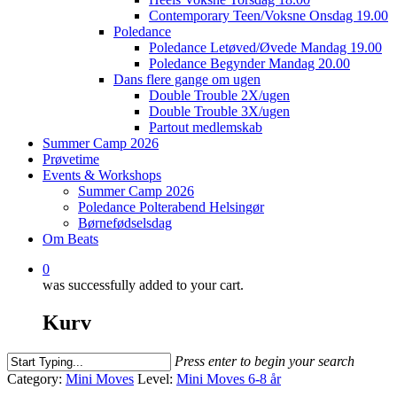
Contemporary Teen/Voksne Onsdag 19.00
Poledance
Poledance Letøved/Øvede Mandag 19.00
Poledance Begynder Mandag 20.00
Dans flere gange om ugen
Double Trouble 2X/ugen
Double Trouble 3X/ugen
Partout medlemskab
Summer Camp 2026
Prøvetime
Events & Workshops
Summer Camp 2026
Poledance Polterabend Helsingør
Børnefødselsdag
Om Beats
0
was successfully added to your cart.
Kurv
Press enter to begin your search
Close
Category:
Mini Moves
Level:
Mini Moves 6-8 år
Search