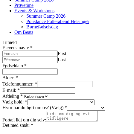
Prøvetime
Events & Workshops
Summer Camp 2026
Poledance Polterabend Helsingør
Børnefødselsdag
Om Beats
Tilmeld
Elevens navn:
*
First
Last
Fødseldato
*
Alder:
*
Telefonnummer:
*
E-mail:
*
Afdeling
*
Vælg hold:
*
Hvor har du hørt om os? (Vælg)
*
Fortæl lidt om dig selv:
Det med småt:
*