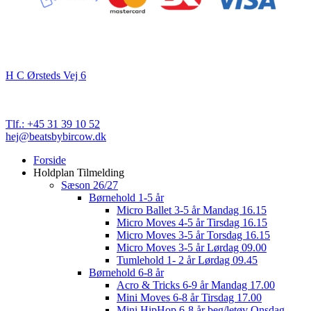
Kontakt
Beats By Bircow
H C Ørsteds Vej 6
3000 Helsingør
Cvr. nr. 32 89 82 03
Tlf.: +45 31 39 10 52
hej@beatsbybircow.dk
Close
Forside
Menu
Holdplan Tilmelding
Sæson 26/27
Børnehold 1-5 år
Micro Ballet 3-5 år Mandag 16.15
Micro Moves 4-5 år Tirsdag 16.15
Micro Moves 3-5 år Torsdag 16.15
Micro Moves 3-5 år Lørdag 09.00
Tumlehold 1- 2 år Lørdag 09.45
Børnehold 6-8 år
Acro & Tricks 6-9 år Mandag 17.00
Mini Moves 6-8 år Tirsdag 17.00
Mini HipHop 6-8 år beg/letøv Onsdag