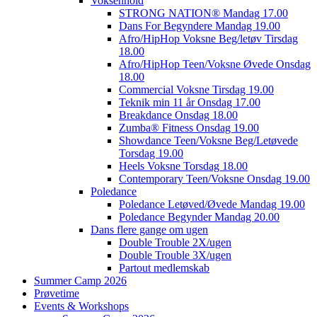
Voksenhold
STRONG NATION® Mandag 17.00
Dans For Begyndere Mandag 19.00
Afro/HipHop Voksne Beg/letøv Tirsdag
18.00
Afro/HipHop Teen/Voksne Øvede Onsdag
18.00
Commercial Voksne Tirsdag 19.00
Teknik min 11 år Onsdag 17.00
Breakdance Onsdag 18.00
Zumba® Fitness Onsdag 19.00
Showdance Teen/Voksne Beg/Letøvede
Torsdag 19.00
Heels Voksne Torsdag 18.00
Contemporary Teen/Voksne Onsdag 19.00
Poledance
Poledance Letøved/Øvede Mandag 19.00
Poledance Begynder Mandag 20.00
Dans flere gange om ugen
Double Trouble 2X/ugen
Double Trouble 3X/ugen
Partout medlemskab
Summer Camp 2026
Prøvetime
Events & Workshops