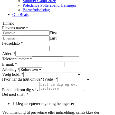
Summer Camp 2026
Poledance Polterabend Helsingør
Børnefødselsdag
Om Beats
Tilmeld
Elevens navn:
*
First
Last
Fødseldato
*
Alder:
*
Telefonnummer:
*
E-mail:
*
Afdeling
*
Vælg hold:
*
Hvor har du hørt om os? (Vælg)
*
Fortæl lidt om dig selv:
Det med småt:
*
Jeg accepterer regler og betingelser
Ved tilmelding til prøvetime eller indmelding, samtykkes der