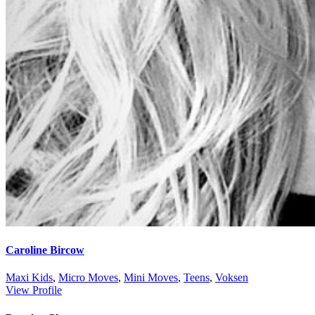
Caroline Bircow
Maxi Kids
,
Micro Moves
,
Mini Moves
,
Teens
,
Voksen
View Profile