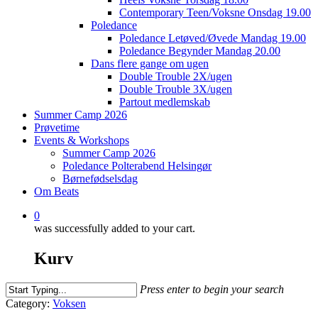
Contemporary Teen/Voksne Onsdag 19.00
Poledance
Poledance Letøved/Øvede Mandag 19.00
Poledance Begynder Mandag 20.00
Dans flere gange om ugen
Double Trouble 2X/ugen
Double Trouble 3X/ugen
Partout medlemskab
Summer Camp 2026
Prøvetime
Events & Workshops
Summer Camp 2026
Poledance Polterabend Helsingør
Børnefødselsdag
Om Beats
0
was successfully added to your cart.
Kurv
Press enter to begin your search
Close
Category:
Voksen
Search