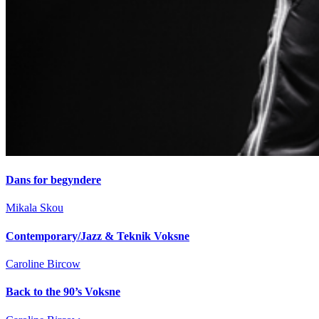
Dans for begyndere
Mikala Skou
Contemporary/Jazz & Teknik Voksne
Caroline Bircow
Back to the 90’s Voksne