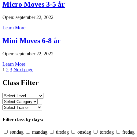
Micro Moves 3-5 år
Open: september 22, 2022
Learn More
Mini Moves 6-8 år
Open: september 22, 2022
Learn More
Indlægsinddeling
Page
Page
Page
1
2
3
Next page
Class Filter
Filter class by days:
søndag
mandag
tirsdag
onsdag
torsdag
fredag