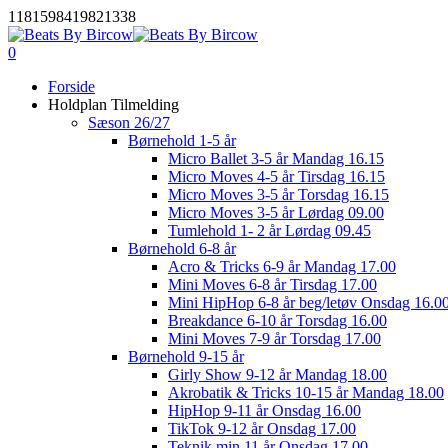
Skip
1181598419821338
to
main
0
Menu
content
Forside
Holdplan Tilmelding
Sæson 26/27
Børnehold 1-5 år
Micro Ballet 3-5 år Mandag 16.15
Micro Moves 4-5 år Tirsdag 16.15
Micro Moves 3-5 år Torsdag 16.15
Micro Moves 3-5 år Lørdag 09.00
Tumlehold 1- 2 år Lørdag 09.45
Børnehold 6-8 år
Acro & Tricks 6-9 år Mandag 17.00
Mini Moves 6-8 år Tirsdag 17.00
Mini HipHop 6-8 år beg/letøv Onsdag 16.0
Breakdance 6-10 år Torsdag 16.00
Mini Moves 7-9 år Torsdag 17.00
Børnehold 9-15 år
Girly Show 9-12 år Mandag 18.00
Akrobatik & Tricks 10-15 år Mandag 18.00
HipHop 9-11 år Onsdag 16.00
TikTok 9-12 år Onsdag 17.00
Teknik min 11 år Onsdag 17.00