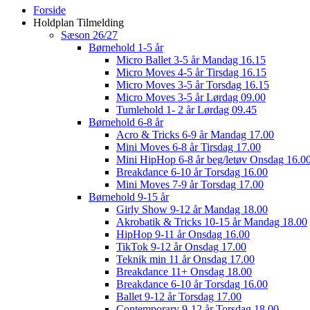
Close
Forside
Menu
Holdplan Tilmelding
Sæson 26/27
Børnehold 1-5 år
Micro Ballet 3-5 år Mandag 16.15
Micro Moves 4-5 år Tirsdag 16.15
Micro Moves 3-5 år Torsdag 16.15
Micro Moves 3-5 år Lørdag 09.00
Tumlehold 1- 2 år Lørdag 09.45
Børnehold 6-8 år
Acro & Tricks 6-9 år Mandag 17.00
Mini Moves 6-8 år Tirsdag 17.00
Mini HipHop 6-8 år beg/letøv Onsdag 16.0
Breakdance 6-10 år Torsdag 16.00
Mini Moves 7-9 år Torsdag 17.00
Børnehold 9-15 år
Girly Show 9-12 år Mandag 18.00
Akrobatik & Tricks 10-15 år Mandag 18.00
HipHop 9-11 år Onsdag 16.00
TikTok 9-12 år Onsdag 17.00
Teknik min 11 år Onsdag 17.00
Breakdance 11+ Onsdag 18.00
Breakdance 6-10 år Torsdag 16.00
Ballet 9-12 år Torsdag 17.00
Contemporary 9-12 år Torsdag 18.00