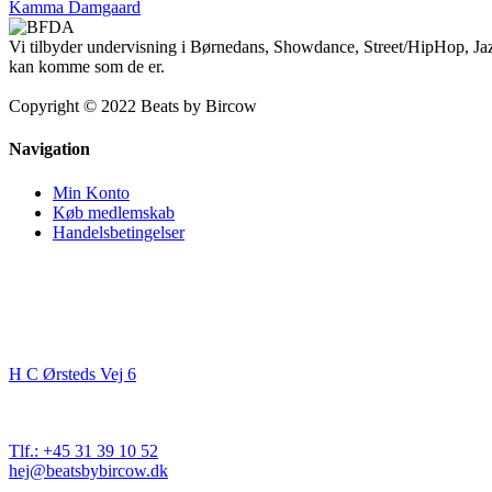
Kamma Damgaard
Vi tilbyder undervisning i Børnedans, Showdance, Street/HipHop, Jaz
kan komme som de er.
Copyright © 2022 Beats by Bircow
Navigation
Min Konto
Køb medlemskab
Handelsbetingelser
Kontakt
Beats By Bircow
H C Ørsteds Vej 6
3000 Helsingør
Cvr. nr. 32 89 82 03
Tlf.: +45 31 39 10 52
hej@beatsbybircow.dk