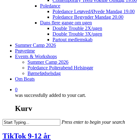
Contemporary Teen/Voksne Onsdag 19.00
Poledance
Poledance Letøved/Øvede Mandag 19.00
Poledance Begynder Mandag 20.00
Dans flere gange om ugen
Double Trouble 2X/ugen
Double Trouble 3X/ugen
Partout medlemskab
Summer Camp 2026
Prøvetime
Events & Workshops
Summer Camp 2026
Poledance Polterabend Helsingør
Børnefødselsdag
Om Beats
0
was successfully added to your cart.
Kurv
Press enter to begin your search
Close
Search
TikTok 9-12 år